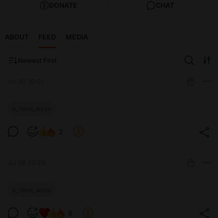
DONATE
CHAT
ABOUT
FEED
MEDIA
Newest First
Jul 30 10:01
"Я твоя муза": стр. 79 (Глава 1)
я_твоя_муза
Level required:
2
Уровень 1
SUBSCRIBE
Jul 08 20:29
"Я твоя муза": стр. 77 и 78 (Глава 1)
я_твоя_муза
Level required:
6