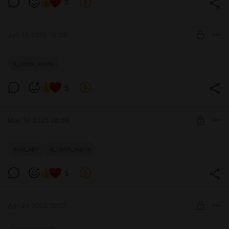
5
Уровень 1
SUBSCRIBE
Jun 13 2025 19:33
"Я твоя муза": страница 69 (Глава 1)
я_твоя_муза
Level required:
5
Уровень 1
SUBSCRIBE
May 18 2025 08:58
Немного о действительно успешных
ятм_арт
я_твоя_муза
музах)
Level required:
5
Уровень 1
SUBSCRIBE
Apr 24 2025 10:07