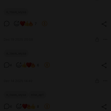
"Я твоя муза": страница 74 (Глава 1)
я_твоя_муза
Level required:
7
Уровень 1
SUBSCRIBE
Dec 19 2025 20:58
"Я твоя муза": страница 73 (Глава 1)
я_твоя_муза
Level required:
4
6
Уровень 1
SUBSCRIBE
Dec 14 2025 14:49
Пара артов на тему "ЯТМ"
я_твоя_муза
ятм_арт
Level required:
4
8
Уровень 1