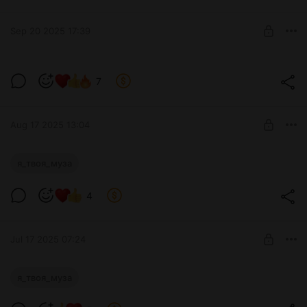
SUBSCRIBE
Sep 20 2025 17:39
"Я твоя муза": страница 72 (Глава 1)
7
Level required:
Уровень 1
Aug 17 2025 13:04
SUBSCRIBE
"Я твоя муза": страница 71 (Глава 1)
я_твоя_муза
Level required:
4
Уровень 1
SUBSCRIBE
Jul 17 2025 07:24
"Я твоя муза": страница 70 (Глава 1)
я_твоя_муза
Level required: