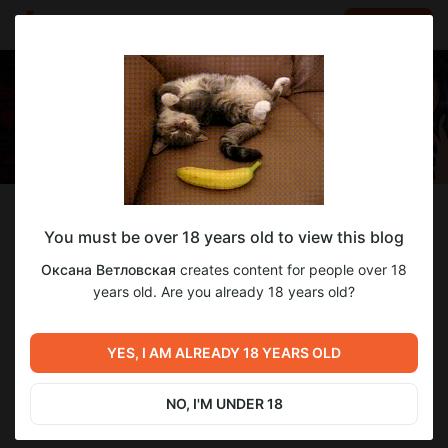
LOG IN
EN
Follow
You must be over 18 years old to view this blog
Оксана Ветловская
Оксана Ветловская
creates content for people over 18
✵ Рисую комикс, пишу мистику и не только ✵
years old. Are you already 18 years old?
12
subscribers
35
posts
YES, I AM ALREADY 18 YEARS OLD
NO, I'M UNDER 18
SUBSCRIBE