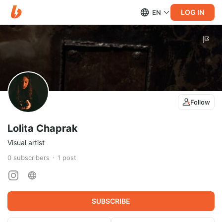
LOG IN
EN
Follow
Lolita Chaprak
Visual artist
0
subscribers
1
post
SUBSCRIBE