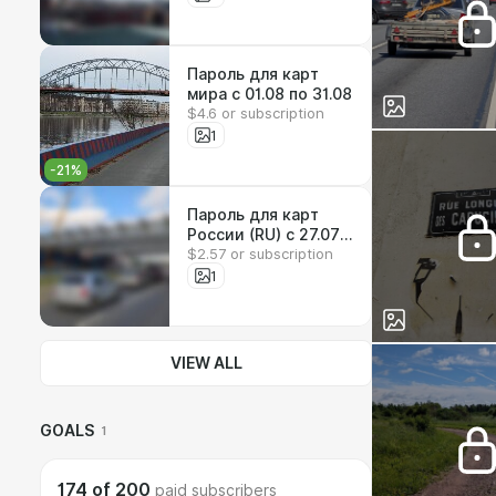
Пароль для карт
мира с 01.08 по 31.08
$4.6 or subscription
1
-
21
%
Пароль для карт
России (RU) с 27.07
$2.57 or subscription
по 02.08
1
VIEW ALL
GOALS
1
174
of
200
paid subscribers