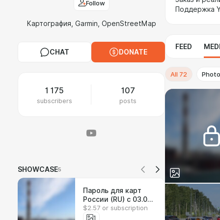
Follow
Поддержка Y
Картография, Garmin, OpenStreetMap
FEED
MED
CHAT
DONATE
All
72
Phot
1 175
107
subscribers
posts
SHOWCASE
5
Пароль для карт
России (RU) с 03.08
$2.57 or subscription
по 09.08
1