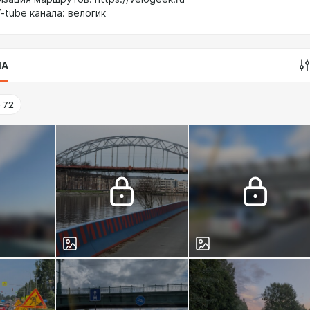
-tube канала: велогик
IA
o
72