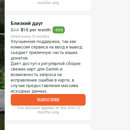
months only
Близкий друг
$3.6
$1.6 per month
-
55
%
billed every 12 months
Улучшенная поддержка, так как
комиссия сервиса на ввод и вывод
сьедает приличную часть ваших
донатов.
Даёт доступ к регулярной сборке
свежих карт для Garmin и
возможность запроса на
исправление ошибки в карте, в
случае предоставления массива
исходных данных.
SUBSCRIBE
The discount applies to the first 12
months only