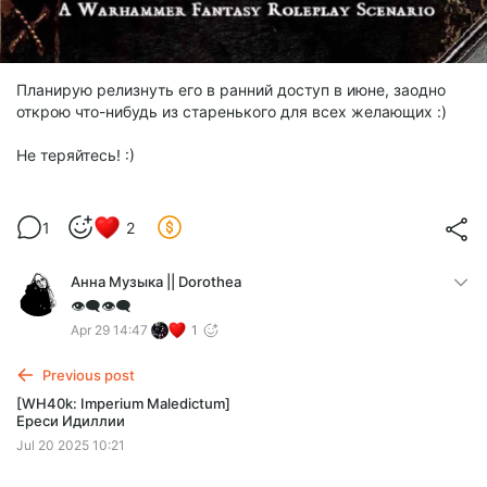
Планирую релизнуть его в ранний доступ в июне, заодно
открою что-нибудь из старенького для всех желающих :)
Не теряйтесь! :)
1
2
Анна Музыка || Dorothea
👁️‍🗨️👁️‍🗨️
Apr 29 14:47
1
Previous post
[WH40k: Imperium Maledictum]
Ереси Идиллии
Jul 20 2025 10:21