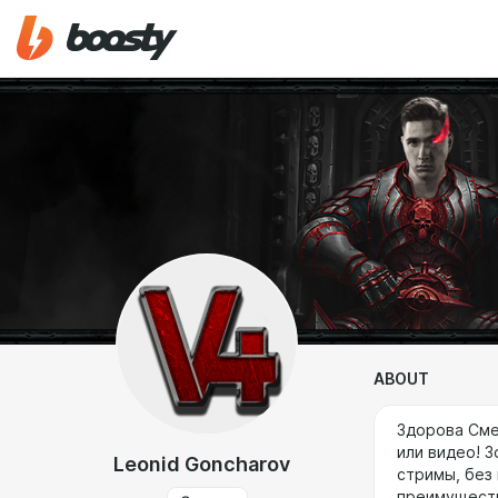
ABOUT
Здорова Сме
или видео! З
Leonid Goncharov
стримы, без
преимуществ