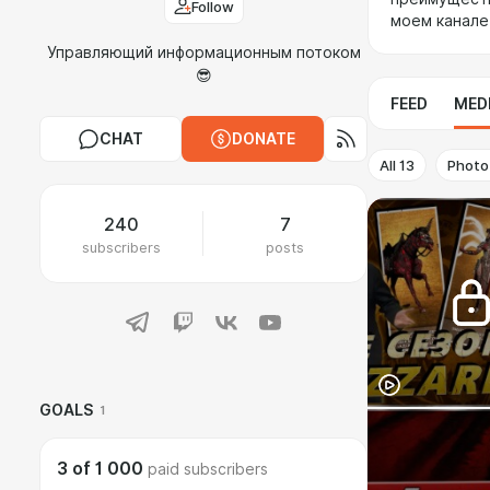
Follow
моем канале
Управляющий информационным потоком
😎
FEED
MED
CHAT
DONATE
All
13
Photo
240
7
subscribers
posts
GOALS
1
3
of
1 000
paid subscribers