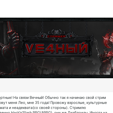
ртные! На связи Вечный! Обычно так я начинаю свой стрим
овут меня Лео, мне 35 года! Провожу взрослые, культурные
 мата и неадеквата(со своей стороны). Стримлю
енно Hack'n'Slash RPG(ARPG), они же Диаблоиды. Иногда на