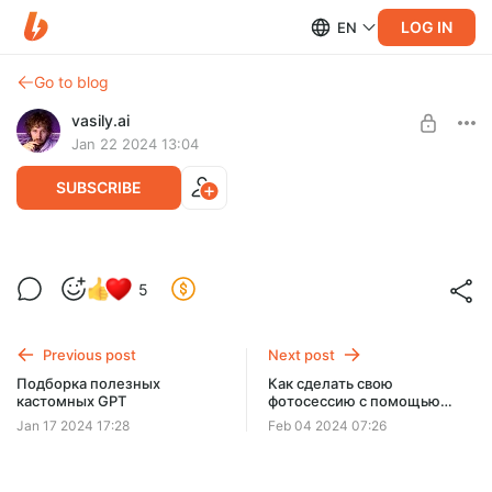
LOG IN
EN
Go to blog
vasily.ai
Jan 22 2024 13:04
SUBSCRIBE
Маркетинговые фреймворки в ChatGPT
5
[промпты]
Level required:
Интересующийся
Промпты для популярных маркетинговых фреймворков:
AIDA, JTBD, AIDA и других
Previous post
Next post
SUBSCRIBE
Подборка полезных
Как сделать свою
кастомных GPT
фотосессию с помощью
Limited (4 remaining)
Нейросетей?
Jan 17 2024 17:28
Feb 04 2024 07:26