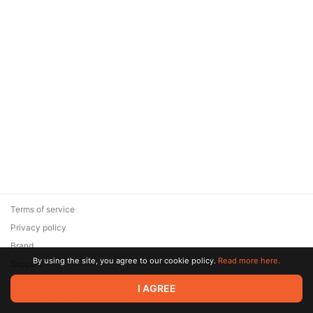
Terms of service
Privacy policy
Brand
By using the site, you agree to our cookie policy.
Read more here.
Support
© 2026 Zaya Solutions Limited. All rights reserved. All trademarks
I AGREE
are the property of their respective owners.