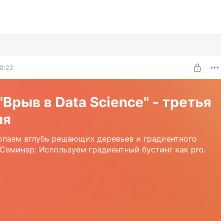
0:22
"Врыв в Data Science" - третья
ля
опаем вглубь решающих деревьев и градиентного
 Семинар: Используем градиентный бустинг как pro.