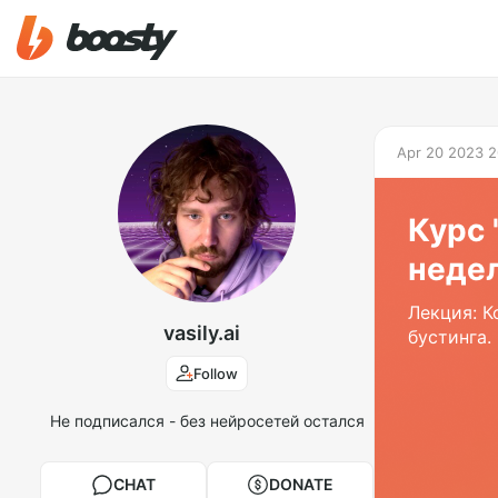
Apr 20 2023 2
Курс 
неде
Лекция: К
vasily.ai
бустинга.
Follow
Не подписался - без нейросетей остался
CHAT
DONATE