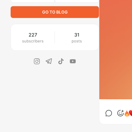
GO TO BLOG
227
31
subscribers
posts