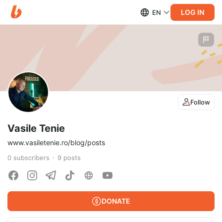
LOG IN
EN
Follow
Vasile Tenie
www.vasiletenie.ro/blog/posts
0
subscribers
9
posts
DONATE