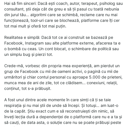
Hai să fim sinceri: Dacă ești coach, autor, terapeut, psiholog sau
consultant, știi deja cât de greu e să ții pasul cu toată nebunia
din jurul tău... algoritmi care se schimbă, reclame care nu mai
funcționează, tool-uri care se blochează, platforme care îți cer
tot mai mult și oferă tot mai puțin.
Realitatea e simplă: Dacă tot ce ai construit se bazează pe
Facebook, Instagram sau alte platforme externe, afacerea ta e
o bombă cu ceas. Un cont blocat, o schimbare de politică sau
un simplu bug și pierzi tot.
Crede-mă, vorbesc din propria mea experiență, am pierdut un
grup de Facebook cu mii de oameni activi, o pagină cu mii de
urmăritori și chiar contul personal cu aproape 5.000 de prieteni,
munca mea de ani de zile, tot ce clădisem... conexiuni, relații,
conținut, tot s-a prăbușit.
A fost unul dintre acele momente în care simți că ți se taie
respirația și nu mai știi de unde să începi. Și totuși… am luat-o
de la capăt. Știu exact cum e să reconstruiești din nimic, să
înveți lecția dură a dependenței de o platformă care nu e a ta și
să cauți, de data asta, o soluție care nu se poate prăbuși peste