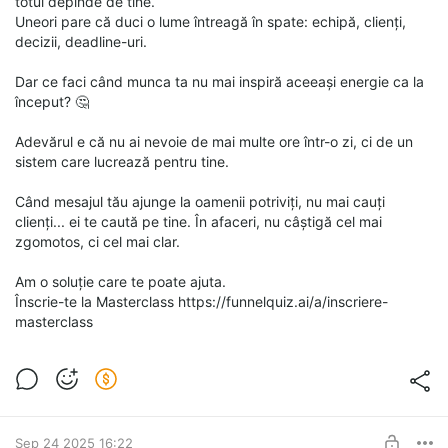
totul depinde de tine.
Uneori pare că duci o lume întreagă în spate: echipă, clienți,
decizii, deadline-uri.
Dar ce faci când munca ta nu mai inspiră aceeași energie ca la
început? 🤔
Adevărul e că nu ai nevoie de mai multe ore într-o zi, ci de un
sistem care lucrează pentru tine.
Când mesajul tău ajunge la oamenii potriviți, nu mai cauți
clienți... ei te caută pe tine. În afaceri, nu câștigă cel mai
zgomotos, ci cel mai clar.
Am o soluție care te poate ajuta.
Înscrie-te la Masterclass https://funnelquiz.ai/a/inscriere-
masterclass
Sep 24 2025 16:22