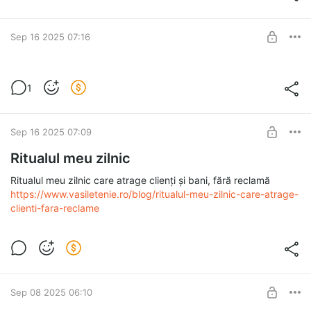
Sep 16 2025 07:16
Prompt premium pentru articole SEO, PR &
1
marketing – unic în România
Post is available after purchase
Prompt unic în România:
BUY FOR $52
Creează articole SEO, PR & marketing cu potențial viral, gata
Sep 16 2025 07:09
pentru Google și presă
Ritualul meu zilnic
Ritualul meu zilnic care atrage clienți și bani, fără reclamă
https://www.vasiletenie.ro/blog/ritualul-meu-zilnic-care-atrage-
clienti-fara-reclame
Sep 08 2025 06:10