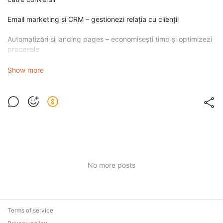
Email marketing și CRM – gestionezi relația cu clienții
Automatizări și landing pages – economisești timp și optimizezi
procesele
Avantajul major este că nu mai ai nevoie de multiple instrumente
Show more
separate, ceea ce reduce costurile și complexitatea gestionării
afacerii.
2. Cum să atragi clienți noi
No more posts
Terms of service