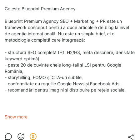
Ce este Blueprint Premium Agency
Blueprint Premium Agency SEO + Marketing + PR este un
framework conceput pentru a duce articolele de blog la nivel
de agenție internațională. Nu este un simplu brief, ci o
metodologie completă care integrează:
- structură SEO completă (H1, H2/H3, meta descriere, densitate
keyword optimă),
- peste 20 de cuvinte cheie long-tail și LSI pentru Google
România,
- storytelling, FOMO și CTA-uri subtile,
- conformitate cu regulile Google News și Facebook Ads,
- recomandări pentru imagini și distribuire pe rețele sociale.
De ce este diferit
Show more
În timp ce majoritatea articolelor SEO respectă doar regula