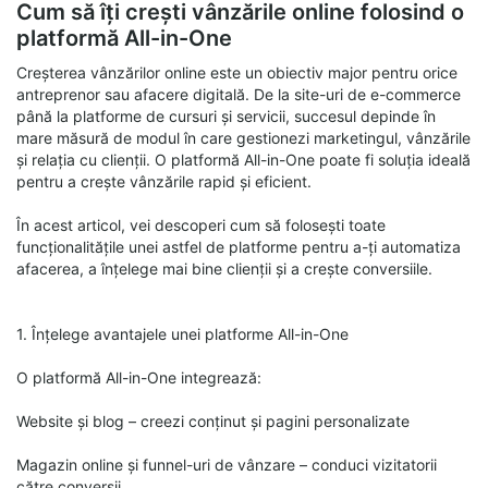
Cum să îți crești vânzările online folosind o
platformă All-in-One
Creșterea vânzărilor online este un obiectiv major pentru orice
antreprenor sau afacere digitală. De la site-uri de e-commerce
până la platforme de cursuri și servicii, succesul depinde în
mare măsură de modul în care gestionezi marketingul, vânzările
și relația cu clienții. O platformă All-in-One poate fi soluția ideală
pentru a crește vânzările rapid și eficient.
În acest articol, vei descoperi cum să folosești toate
funcționalitățile unei astfel de platforme pentru a-ți automatiza
afacerea, a înțelege mai bine clienții și a crește conversiile.
1. Înțelege avantajele unei platforme All-in-One
O platformă All-in-One integrează:
Website și blog – creezi conținut și pagini personalizate
Magazin online și funnel-uri de vânzare – conduci vizitatorii
către conversii