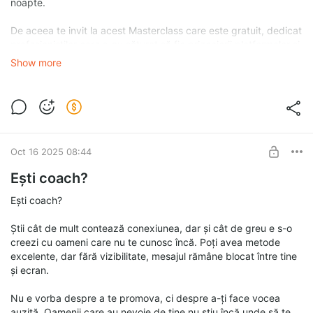
noapte.
De aceea te invit la acest Masterclass care este gratuit, dedicat
profesioniștilor care s-au săturat să fie prizonierii platformelor și
vor, în sfârșit, claritate, control și stabilitate.
Show more
👉 În doar 90 de minute vei înțelege:
- cum să-ți construiești propriul ecosistem online fără 7 tool-uri
separate;
- cum să creezi o comunitate activă și monetizabilă pe
platforma ta, nu pe rețelele de socializare etc;
Oct 16 2025 08:44
- cum să folosești A.I. pentru a lucra mai puțin și a câștiga mai
bine, fără să pierzi autenticitatea;
Ești coach?
- cum să treci de la postări și reclame la un sistem predictibil
care atrage, educă și convertește.
Ești coach?
Știi cât de mult contează conexiunea, dar și cât de greu e s-o
creezi cu oameni care nu te cunosc încă. Poți avea metode
excelente, dar fără vizibilitate, mesajul rămâne blocat între tine
și ecran.
Nu e vorba despre a te promova, ci despre a-ți face vocea
auzită. Oamenii care au nevoie de tine nu știu încă unde să te