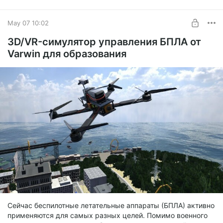
модели в своем проекте!
May 07 10:02
Генерация озвучки текста (Text To Speech)
3D/VR-симулятор управления БПЛА от
Превратите любой учебный текст, диалог или инструкцию
Varwin для образования
в реалистичную речь. Это особенно полезно для озвучки
ботов, интерактивных экскурсий, симуляторов и языковых
тренажеров.
Подключение сторонних ИИ в Varwin
Выход Python на Varwin
позволил подключать любые
нейросети по API, например, для генерации бесконечного
количества викторин на любые темы.
Сейчас беспилотные летательные аппараты (БПЛА) активно
применяются для самых разных целей. Помимо военного