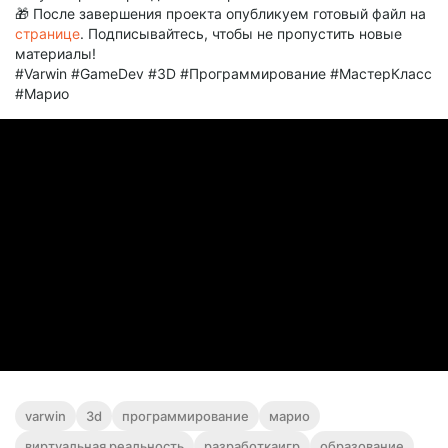
🎁 После завершения проекта опубликуем готовый файл на
странице
. Подписывайтесь, чтобы не пропустить новые
материалы!
#Varwin #GameDev #3D #Программирование #МастерКласс
#Марио
varwin
3d
программирование
марио
виртуальная реальность
разработкаигр
образование