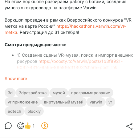
На этом воркшопе разбираем работу с ботами, создание
умного экскурсовода на платформе Varwin.
Воркшоп проведен в рамках Всероссийского конкурса "VR-
метка на карте России"
https://hackathons.varwin.com/vr-
metka
. Регистрация до 31 октября!
Смотри предыдущие части:
1) Cоздание сцены VR-музея, поиск и импорт внешних
ресурсов
https://boosty.to/varwin/posts/1b3f8921-
6042-431c-9a6e-89e9f6df1803?share=post_link
2) Создание логики VR-музея и классические приемы
Show more
визуального
программирования
https://boosty.to/varwin/posts/a2db
3d
3dразработка
музей
программирование
c5a8-61ef-4a2d-8788-f5273fc0bfee?share=post_link
vr приложение
виртуальный музей
varwin
vr
Следующая часть:
edtech
blockly
4) Работа с ботами, создание умного экскурсовода
https://boosty.to/varwin/posts/ce79ff8b-eaeb-4a02-8703-
f2c9c6742120?share=post_link
1