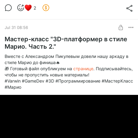
🎓 Varwin Junior
2
SUBSCRIBE
Jul 31 08:56
Мастер-класс "3D-платформер в стиле
Марио. Часть 2."
Вместе с Александром Пикулевым довели нашу аркаду в
стиле Марио до финиша🔥
🎁 Готовый файл опубликуем на
странице
. Подписывайтесь,
чтобы не пропустить новые материалы!
#Varwin #GameDev #3D #Программирование #МастерКласс
#Марио