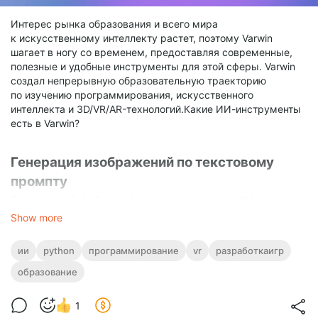
Интерес рынка образования и всего мира
к искусственному интеллекту растет, поэтому Varwin
шагает в ногу со временем, предоставляя современные,
полезные и удобные инструменты для этой сферы. Varwin
создал непрерывную образовательную траекторию
по изучению программирования, искусственного
интеллекта и 3D/VR/AR-технологий.Какие ИИ-инструменты
есть в Varwin?
Генерация изображений по текстовому
промпту
Опишите любой объект, фон или персонажа, и ИИ
сгенерирует текстуру или полноценное 2D-изображение
Show more
для использования в проекте.
ии
python
программирование
vr
разработкаигр
Генерация 3D-моделей по изображению
образование
Добавьте на сцену специальный ИИ-объект, загрузите
нужную картинку, и нейросеть создаст готовую
1
трехмерную модель. Используйте сгенерированные 3D-