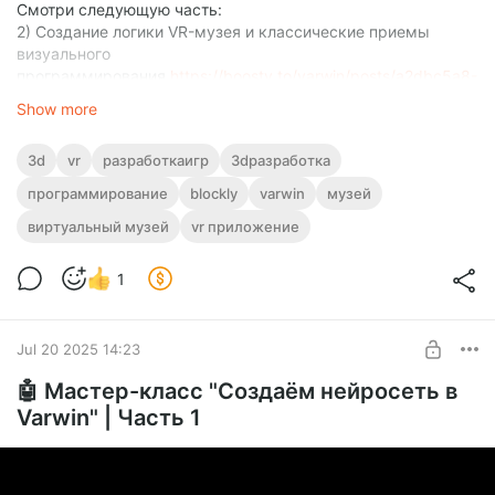
Смотри следующую часть:
2) Создание логики VR-музея и классические приемы
визуального
программирования
https://boosty.to/varwin/posts/a2dbc5a8-
61ef-4a2d-8788-f5273fc0bfee?share=post_link
Show more
3d
vr
разработкаигр
3dразработка
программирование
blockly
varwin
музей
виртуальный музей
vr приложение
1
Jul 20 2025 14:23
🤖 Мастер-класс "Создаём нейросеть в
Varwin" | Часть 1