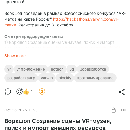
проектов!
Воркшоп проведен в рамках Всероссийского конкурса "VR-
метка на карте России"
https://hackathons.varwin.com/vr-
metka
. Регистрация до 31 октября!
Смотри предыдущую часть:
1) Воркшоп Cоздание сцены VR-музея, поиск и импорт
внешних ресурсов
https://boosty.to/varwin/posts/1b3f8921-
6042-431c-9a6e-89e9f6df1803?share=post_link
Show more
vr
vr приложение
edtech
3d
3dразработка
разработкаигр
varwin
blockly
программирование
1
Oct 06 2025 11:53
Воркшоп Cоздание сцены VR-музея,
поиск и импорт внешних ресурсов