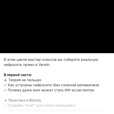
В этом цикле мастер-классов вы соберёте реальную
нейросеть прямо в Varwin.
В первой части:
🔹 Теория на пальцах
✅ Как устроены нейросети (без сложной математики)
✅ Почему даже енот может стать ИИ-ассистентом
🔹 Практика в Blockly
✅ Создаём "мозг" для енота-помощника
✅ Обучаем его распознавать кнопки, выдающие курицу