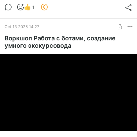
https://boosty.to/varwin/posts/ce79ff8b-eaeb-4a02-
1
8703-f2c9c6742120?share=post_link
#Varwin #EdTech #Программирование #Blockly #VRМузей
Oct 13 2025 14:27
Воркшоп Работа с ботами, создание
умного экскурсовода