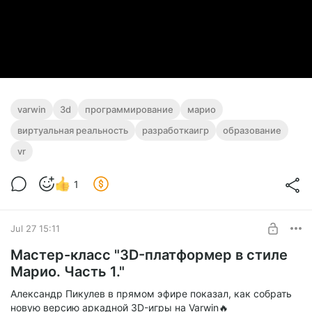
varwin
3d
программирование
марио
виртуальная реальность
разработкаигр
образование
vr
1
Jul 27 15:11
Мастер-класс "3D-платформер в стиле
Марио. Часть 1."
Александр Пикулев в прямом эфире показал, как собрать
новую версию аркадной 3D-игры на Varwin🔥