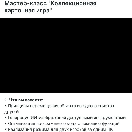
продвинутые разработчики.
Мастер-класс "Коллекционная
карточная игра"
✨
Что вы освоите:
• Принципы перемещения объекта из одного списка в
другой
• Генерация ИИ-изображений доступными инструментами
• Оптимизация программного кода с помощью функций
• Реализация режима для двух игроков за одним ПК