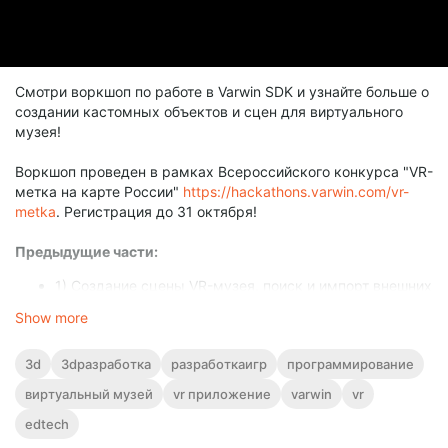
Смотри воркшоп по работе в Varwin SDK и узнайте больше о
создании кастомных объектов и сцен для виртуального
музея!
Воркшоп проведен в рамках Всероссийского конкурса "VR-
метка на карте России"
https://hackathons.varwin.com/vr-
metka
. Регистрация до 31 октября!
Предыдущие части:
1) Cоздание сцены VR-музея, поиск и импорт внешних
ресурсов
https://boosty.to/varwin/posts/1b3f8921-
Show more
6042-431c-9a6e-89e9f6df1803?share=post_link
2) Создание логики VR-музея и классические приемы
3d
3dразработка
разработкаигр
программирование
визуального
виртуальный музей
vr приложение
varwin
vr
программирования
https://boosty.to/varwin/posts/a2db
c5a8-61ef-4a2d-8788-f5273fc0bfee?share=post_link
edtech
3) Работа с ботами, создание умного экскурсовода