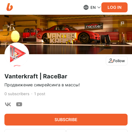
LOG IN
EN
Follow
Vanterkraft | RaceBar
Продвижение симрейсинга в массы!
0
subscribers
1
post
SUBSCRIBE