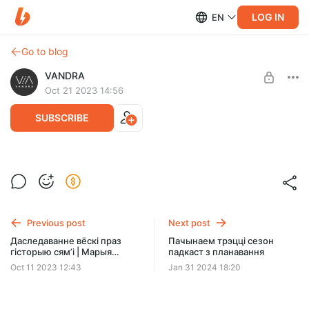
LOG IN
EN
Go to blog
VANDRA
Oct 21 2023 14:56
SUBSCRIBE
Аб чым пойдзе гаворка ў эпізодзе
Level required:
падкаста #38?
1
UNLOCK POST
Previous post
Next post
Даследаванне вёскі праз
Пачынаем трэцці сезон
гісторыю сям’і | Марыя
падкаст з планавання
Варахоб і Дзядзічы
Oct 11 2023 12:43
Jan 31 2024 18:20