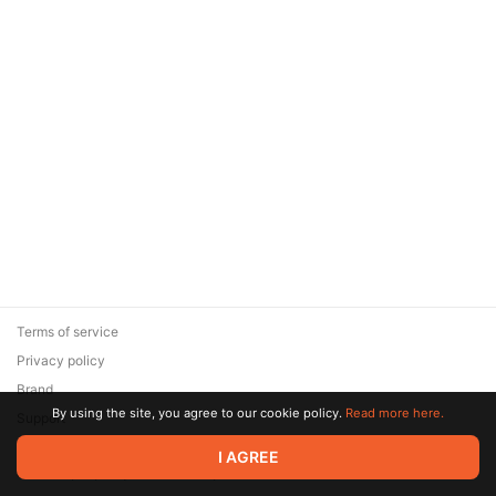
Terms of service
Privacy policy
Brand
By using the site, you agree to our cookie policy.
Read more here.
Support
© 2026 Zaya Solutions Limited. All rights reserved. All trademarks
I AGREE
are the property of their respective owners.