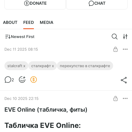
DONATE
CHAT
ABOUT
FEED
MEDIA
Newest First
Dec 11 2025 08:15
Stalcraft: X - Перекупство. Цена и стеки.
stalcraft x
сталкрафт х
перекупство в сталкрафте
Stalcraft: X - Перекупство. Цена и стеки.
Level required:
2
Amigos 50
SUBSCRIBE
Dec 10 2025 22:15
EVE Online (табличка, фиты)
Табличка EVE Online: