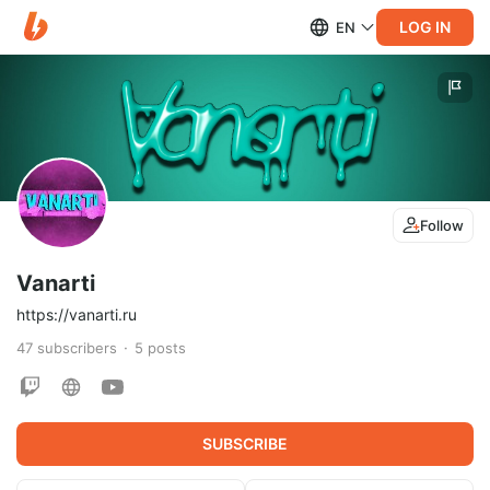
LOG IN
EN
Follow
Vanarti
https://vanarti.ru
47
subscribers
5
posts
SUBSCRIBE