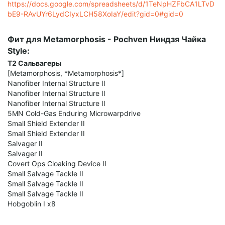
https://docs.google.com/spreadsheets/d/1TeNpHZFbCA1LTvD
bE9-RAvUYr6LydCIyxLCH58XoIaY/edit?gid=0#gid=0
Фит для Metamorphosis - Pochven Ниндзя Чайка
Style:
Т2 Сальвагеры
[Metamorphosis, *Metamorphosis*]
Nanofiber Internal Structure II
Nanofiber Internal Structure II
Nanofiber Internal Structure II
5MN Cold-Gas Enduring Microwarpdrive
Small Shield Extender II
Small Shield Extender II
Salvager II
Salvager II
Covert Ops Cloaking Device II
Small Salvage Tackle II
Small Salvage Tackle II
Small Salvage Tackle II
Hobgoblin I x8