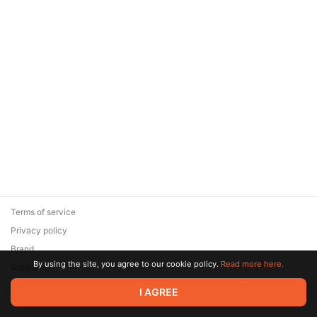
Terms of service
Privacy policy
Brand
By using the site, you agree to our cookie policy.
Read more here.
Support
© 2026 Zaya Solutions Limited. All rights reserved. All trademarks
I AGREE
are the property of their respective owners.