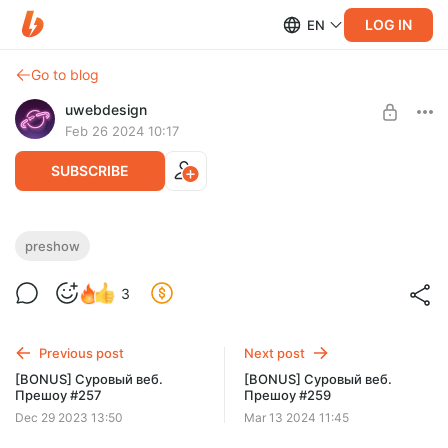
LOG IN
EN
Go to blog
uwebdesign
Feb 26 2024 10:17
SUBSCRIBE
[BONUS] Суровый веб. Прешоу #258
preshow
Level required:
Никита ходил в музеи и на экскурсии, а Саня смотрел
3
Закрытый чат + прешоу
разные GPT модели. Еще рассуждали об обмане
работодателей и работе на двух работах.
UNLOCK POST
Previous post
Next post
[BONUS] Суровый веб.
[BONUS] Суровый веб.
Прешоу #257
Прешоу #259
Dec 29 2023 13:50
Mar 13 2024 11:45