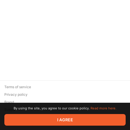
Terms of service
Privacy policy
Brand
By using the site, you agree to our cookie policy.
Read more here.
Support
© 2026 Zaya Solutions Limited. All rights reserved. All trademarks
I AGREE
are the property of their respective owners.