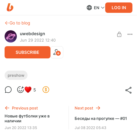
LOG IN
EN
Go to blog
uwebdesign
Jun 29 2022 12:40
SUBSCRIBE
[BONUS] Суровый веб. Прешоу #252
preshow
Level required:
Ребята вспоминают как ездили в США, а Саня вспоминает
5
Закрытый чат + прешоу
как учился в Германии. Еще обсуждали типы наушников
для созвонов, и любовь к Warcraft
UNLOCK POST
Previous post
Next post
Новые футболки уже в
Беседы на прогулке — #01
наличии
Jun 20 2022 13:35
Jul 08 2022 05:43