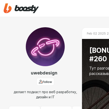
Feb 02 2025 2
[BON
#260
Тут разго
uwebdesign
рассказыв
Follow
делает подкаст про веб разработку,
дизайн и IT