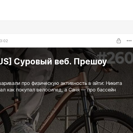
3:02
US] Суровый веб. Прешоу
варивали про физическую активность в айти: Никита
ал как покупал велосипед, а Саня — про бассейн