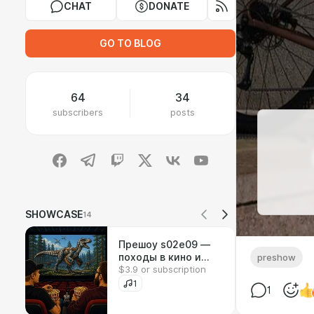
CHAT
DONATE
GO TO BLOG
64
34
subscribers
posts
SHOWCASE
14
Прешоу s02e09 —
походы в кино и
preshow
$3.9 or subscription
детский контент
1
1