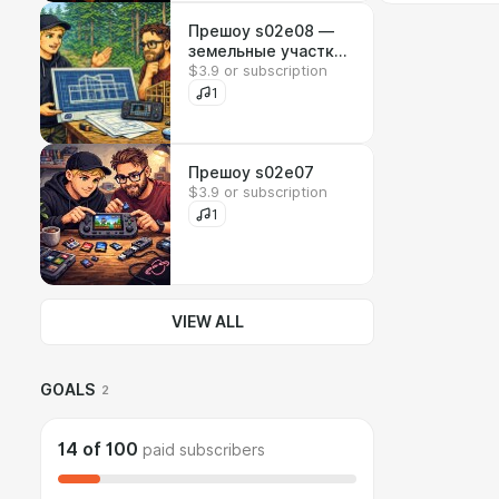
Прешоу s02e08 —
земельные участки,
$3.9 or subscription
дома, blu-ray
проигрыватели и
1
RPG из 80х
Прешоу s02e07
$3.9 or subscription
1
VIEW ALL
GOALS
2
14
of
100
paid subscribers