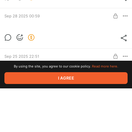
Level required:
Фанат
Sep 28 2025 00:59
SUBSCRIBE
Песня Чайка с нового альбома "Громче
грома"
Level required:
Пролетарий
Sep 25 2025 22:51
SUBSCRIBE
By using the site, you agree to our cookie policy.
Read more here.
Новая песня задерживается
I AGREE
Level required:
Пролетарий
Sep 09 2025 06:49
SUBSCRIBE
Видео на песню "Хиросима"
Level required:
Пролетарий