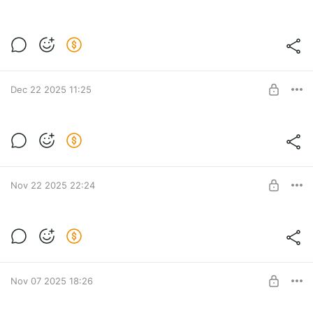
SUBSCRIBE
Обновилась дискография группы в CD-
качестве
Level required:
Пролетарий
SUBSCRIBE
Dec 22 2025 11:25
Утро в тебе Live 2019-2023
Level required:
Пролетарий
Nov 22 2025 22:24
UNLOCK POST
Громче грома [Punk Fiction 25.10.2025]
Level required:
Пролетарий
SUBSCRIBE
Nov 07 2025 18:26