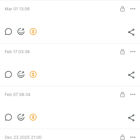
Пролетарий
Mar 01 13:06
SUBSCRIBE
Палачи [Reel Ольга]
Level required:
Пролетарий
Feb 17 03:38
SUBSCRIBE
Караоке-видео на песню "Человечек"
Level required:
Пролетарий
Feb 07 08:34
SUBSCRIBE
Утро в тебе – Человечек (ранний
доступ)
Level required:
Пролетарий
Dec 23 2025 21:00