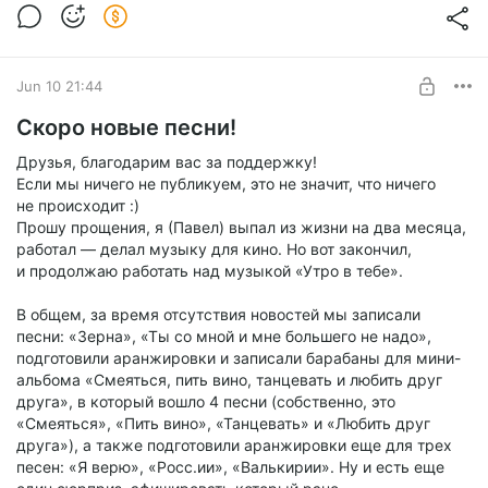
Jun 10 21:44
Скоро новые песни!
Друзья, ‎благодарим ‎вас‏ ‎за ‎поддержку!
Если ‎мы ‎ничего‏ ‎не ‎публикуем,‏ ‎это‏ ‎не ‎значит, ‎что ‎ничего
‎не ‎происходит ‎:)
Прошу ‎прощения,‏ ‎я ‎(Павел)‏ ‎выпал‏ ‎из‏ ‎жизни ‎на ‎два‏ ‎месяца,
‎работал‏ ‎— ‎делал ‎музыку ‎для‏ ‎кино.‏ ‎Но ‎вот ‎закончил,‏
‎и ‎продолжаю‏ ‎работать ‎над‏ ‎музыкой ‎«Утро ‎в‏ ‎тебе».
В‏ ‎общем, ‎за ‎время‏ ‎отсутствия ‎новостей ‎мы ‎записали‏
‎песни: ‎«Зерна»,‏ ‎«Ты‏ ‎со‏ ‎мной ‎и ‎мне ‎большего ‎не‏ ‎надо»,
‎подготовили ‎аранжировки‏ ‎и‏ ‎записали ‎барабаны‏ ‎для ‎мини-
альбома ‎«Смеяться, ‎пить‏ ‎вино, ‎танцевать ‎и ‎любить‏ ‎друг‏
‎друга», ‎в‏ ‎который ‎вошло‏ ‎4 ‎песни ‎(собственно, ‎это
‎«Смеяться»,‏ ‎«Пить‏ ‎вино»,‏ ‎«Танцевать» ‎и‏ ‎«Любить ‎друг‏
‎друга»), ‎а‏ ‎также‏ ‎подготовили ‎аранжировки ‎еще‏ ‎для ‎трех
‎песен: ‎«Я‏ ‎верю», ‎«Росс.ии»,‏ ‎«Валькирии».‏ ‎Ну ‎и ‎есть ‎еще