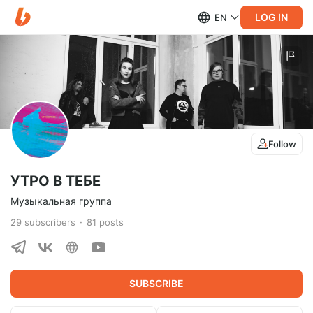
LOG IN
EN
Follow
УТРО В ТЕБЕ
Музыкальная группа
29
subscribers
81
posts
SUBSCRIBE