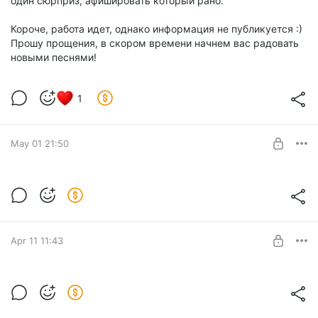
‎один ‎сюрприз, ‎афишировать ‎который‏ ‎рано.
Короче, ‎работа‏ ‎идет,‏ ‎однако‏ ‎информация ‎не ‎публикуется‏ ‎:)
‎Прошу‏ ‎прощения, ‎в ‎скором ‎времени‏ ‎начнем‏ ‎вас ‎радовать
‎новыми‏ ‎песнями!
1
May 01 21:50
Видео на песню Левиафан
Level required:
Пролетарий
UNLOCK POST
Apr 11 11:43
Утро в тебе – Левиафан
Level required: