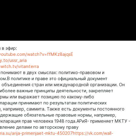
 в эфир:
.youtube.com/watch?v=ffMKz8ajqsE
y.to/ussr_aria
witch.tv/vitamterra
понимают в двух смыслах: политико-правовом и
ом.В политике и праве это официальный документ
, объединения стран или международной организации. Он
иболее важные принципы деятельности, закрепляет
рмы или выражает позицию по какому-либо
ларации принимают по результатам политических
, например, саммита. Также есть документы постоянного
одержащие обязательные правовые нормы, например,
кларация прав человека 1948 года.АРиЯ- применяет МКТУ -
вление делами по авторскому праву
aria.su/arija-primenjaet-mktu-450207
https://vk.com/wall-