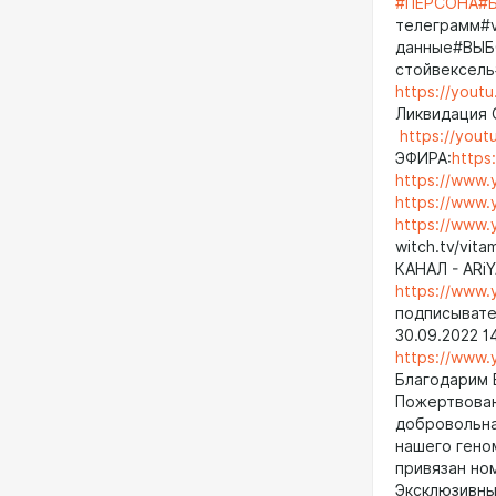
#ПЕРСОНА
#
телеграмм#
данные#ВЫБ
стойвексель
https://yout
Ликви
https://you
ЭФИРА:
https
https://www
https://www
https://www
witch.tv/vit
КАНАЛ - ARi
https://www
подписывате
30.09.2022 
https://www
Благодарим 
Пожертвован
добровольна
нашего геном
привязан но
Эксклюзивны