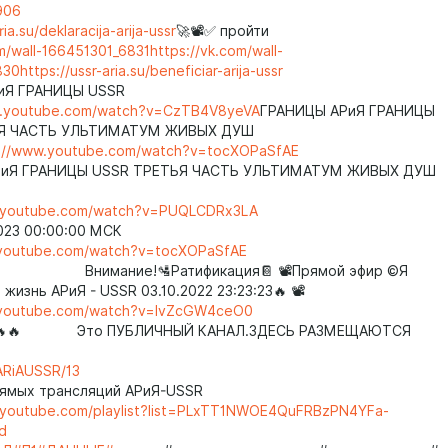
906
ria.su/deklaracija-arija-ussr
🚀📽️✅ пройти
om/wall-166451301_6831
https://vk.com/wall-
830
https://ussr-aria.su/beneficiar-arija-ussr
 АРиЯ ГРАНИЦЫ USSR
w.youtube.com/watch?v=CzTB4V8yeVA
ГРАНИЦЫ АРиЯ ГРАНИЦЫ
ТОРАЯ ЧАСТЬ УЛЬТИМАТУМ ЖИВЫХ ДУШ
s://www.youtube.com/watch?v=tocXOPaSfAE
иЯ ГРАНИЦЫ USSR ТРЕТЬЯ ЧАСТЬ УЛЬТИМАТУМ ЖИВЫХ ДУШ
w.youtube.com/watch?v=PUQLCDRx3LA
023 00:00:00 МСК
.youtube.com/watch?v=tocXOPaSfAE
е!🛂Ратификация📔 📽️Прямой эфир ©️Я
на жизнь АРиЯ - USSR 03.10.2022 23:23:23🔥 📽️
.youtube.com/watch?v=IvZcGW4ceO0
🔥🔥🔥 Это ПУБЛИЧНЫЙ КАНАЛ.ЗДЕСЬ РАЗМЕЩАЮТСЯ
РЫ.
/ARiAUSSR/13
 прямых трансляций АРиЯ-USSR
.youtube.com/playlist?list=PLxTT1NWOE4QuFRBzPN4YFa-
d