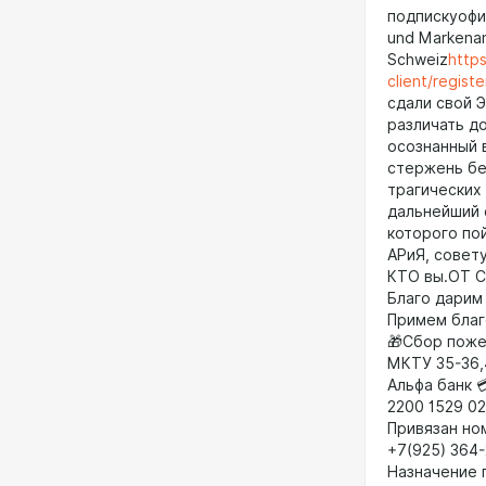
подпискуофиц
und Markenan
Schweiz
https
client/regist
сдали свой 
различать д
осознанный 
стержень бе
трагических
дальнейший с
которого пой
АРиЯ, совет
КТО вы.ОТ 
Благо дарим
Примем благ
🎁Сбор поже
МКТУ 35-36,
Альфа банк 
2200 1529 02
Привязан но
+7(925) 364-
Назначение 