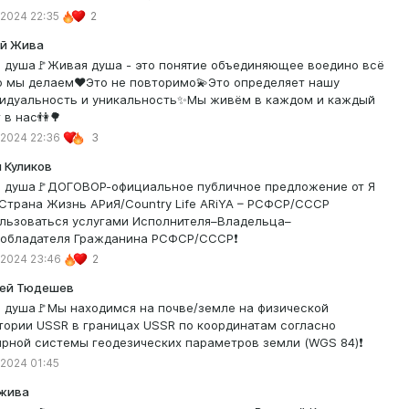
 2024 22:35
2
й Жива
 душа🚩Живая душа - это понятие объединяющее воедино всё
то мы делаем❤️Это не повторимо💫Это определяет нашу
идуальность и уникальность✨Мы живём в каждом и каждый
 в нас👫🌳
 2024 22:36
3
 Куликов
 душа🚩ДОГОВОР-официальное публичное предложение от Я
Страна Жизнь АРиЯ/Country Life ARiYA – РСФСР/СССР
льзоваться услугами Исполнителя–Владельца–
обладателя Гражданина РСФСР/СССР❗️
 2024 23:46
2
ей Тюдешев
 душа🚩Мы находимся на почве/земле на физической
тории USSR в границах USSR по координатам согласно
рной системы геодезических параметров земли (WGS 84)❗️
 2024 01:45
жива