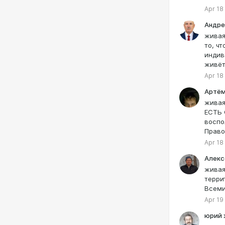
Apr 18
Андре
живая
то, ч
индив
живёт
Apr 18
Артём
живая
ЕСТЬ 
воспо
Право
Apr 18
Алекс
живая
терри
Всеми
Apr 19
юрий 