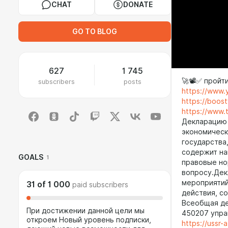
CHAT
DONATE
GO TO BLOG
627
1 745
🚀📽️✅ пройти
subscribers
posts
https://www
https://boost
https://www.t
Декларацию 
экономическ
государства
содержит на
GOALS
1
правовые но
вопросу.Дек
мероприятий
31
of
1 000
paid subscribers
действия, с
Всеобщая де
При достижении данной цели мы
450207 упра
откроем Новый уровень подписки,
https://ussr-