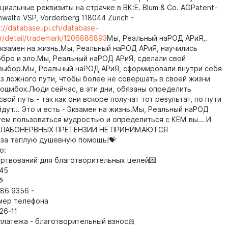
иальные реквизиты на страчке в ВК:E. Blum & Co. AGPatent-
wälte VSP, Vorderberg 118044 Zürich -
://database.ipi.ch/database-
er/detail/trademark/1206886893
Мы, Реальный наРОД АРиЯ,.
Экзамен на жизнь.Мы, Реальный наРОД АРиЯ, научились
обро и зло.Мы, Реальный наРОД АРиЯ, сделали свой
выбор.Мы, Реальный наРОД АРиЯ, сформировали внутри себя
з ложного пути, чтобы более не совершать в своей жизни
 ошибок.Люди сейчас, в эти дни, обязаны определить
вой путь - так как они вскоре получат тот результат, по пути
дут... Это и есть - Экзамен на жизнь.Мы, Реальный наРОД
уем пользоваться мудростью и определиться с КЕМ вы... И
СЛАБОНЕРВНЫХ ПРЕТЕНЗИИ НЕ ПРИНИМАЮТСЯ
 за теплую душевную помощь!💝
о:
ртвований для благотворительных целей💌
45

86 9356 -
мер телефона
26-11
платежа - благотворительный взнос🎀