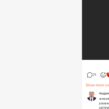
71
Show more c
Андре
живая
разве
НЕПРИ