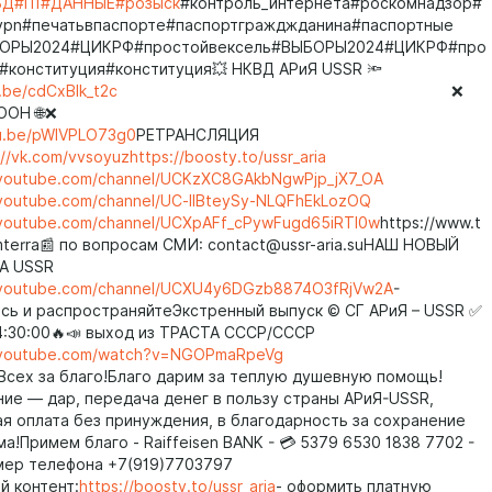
БД
#П1
#ДАННЫЕ
#розыск
#контроль_интернета#роскомнадзор#
vpn#печатьвпаспорте#паспортгражджданина#паспортные
ОРЫ2024#ЦИКРФ#простойвексель#ВЫБОРЫ2024#ЦИКРФ#про
#конституция#конституция💥 НКВД АРиЯ USSR 🔦
u.be/cdCxBlk_t2c
❌
дация ООН 🌐❌
tu.be/pWlVPLO73g0
РЕТРАНСЛЯЦИЯ
://vk.com/vvsoyuz
https://boosty.to/ussr_aria
.youtube.com/channel/UCKzXC8GAkbNgwPjp_jX7_OA
.youtube.com/channel/UC-llBteySy-NLQFhEkLozOQ
.youtube.com/channel/UCXpAFf_cPywFugd65iRTl0w
https://www.t
amterra📰 по вопросам СМИ: contact@ussr-aria.suНАШ НОВЫЙ
YA USSR
.youtube.com/channel/UCXU4y6DGzb8874O3fRjVw2A
-
сь и распространяйтеЭкстренный выпуск © СГ АРиЯ – USSR ✅
14:30:00🔥📣 выход из ТРАСТА СССР/СССР
.youtube.com/watch?v=NGOPmaRpeVg
Всех за благо!Благо дарим за теплую душевную помощь!
ие — дар, передача денег в пользу страны АРиЯ-USSR,
я оплата без принуждения, в благодарность за сохранение
а!Примем благо - Raiffeisen BANK - 💳 5379 6530 1838 7702 -
мер телефона +7(919)7703797
й контент:
https://boosty.to/ussr_aria
- оформить платную