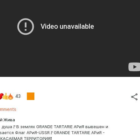
43
omments
й Жива
 душа🚩В землях GRANDE TARTARIE АРиЯ вывешен и
вается Флаг АРиЯ-USSR🚩GRANDE TARTARIE АРиЯ -
КАСАЕМАЯ ТЕРРИТОРИЯ❗️