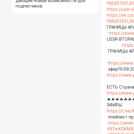
дающий новые возможности для
166451301_6
подписчиков
https://ussr-a
https://vk.c
166451301_6
ГРАНИЦЫ
https://ww
USSR В
http
ГРАНИЦЫ АР
https://ww
эфир19.09.2
https://www
Внимани
ЕСТЬ Стра
https://www
🔥🔥🔥🔥
ЭФИ
https://t.me
плейлист
https://www
V6TmXGKMX