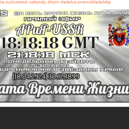
aria.su/stoimost-sekundy-zhizni-vladelca-pravoobladatelja