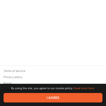
Terms of service
Privacy policy
Brand
By using the site, you agree to our cookie policy.
Read more here.
Support
© 2026 Zaya Solutions Limited. All rights reserved. All trademarks
I AGREE
are the property of their respective owners.