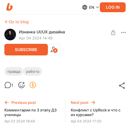
LOG IN
EN
Go to blog
Изнанка UI/UX дизайна
Apr 04 2024 14:49
SUBSCRIBE
UI/UX-дизайнер: вакансия vs
правда
работа
реальность
Level required:
1
Ученик
Что пишут в вакансиях работодатели на должность
дизайнера, а что на самом деле. С личным примером на
SUBSCRIBE
сегодняшний день. Что я делаю здесь?
Previous post
Next post
Комментарии по 3 этапу ДЗ
Конфликт с UpRock и что с
ученицы
их курсами?
Apr 03 2024 18:49
Apr 04 2024 17:30