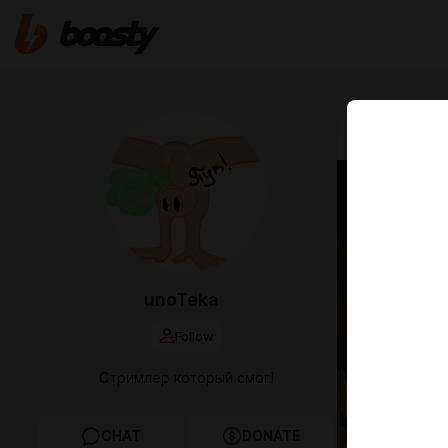
Oct 05 2025 2
ButtK
unoTeka
Follow
Стримлер который смог!
CHAT
DONATE