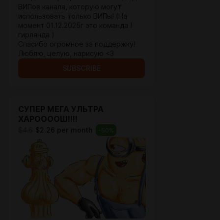
ВИПов канала, которую могут
использовать только ВИПы! (На
момент 01.12.2025г это команда !
гирлянда )
Спасибо огромное за поддержку!
Люблю, целую, нарисую <3
SUBSCRIBE
СУПЕР МЕГА УЛЬТРА
ХАРООООШ!!!!
$4.6
$2.26 per month
-
50
%