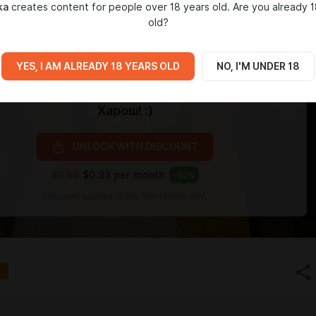
ka
creates content for people over 18 years old. Are you already 1
old?
YES, I AM ALREADY 18 YEARS OLD
NO, I'M UNDER 18
Level required:
Харош! :)
UNLOCK WITH DISCOUNT
$0.65
$0.33 per month
-
50
%
Discount applies to the first month only.