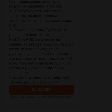
Эта подписка даёт всё что в
подписках дешевле, а так же:
4). Доступ ко всем каналам в
дискорде, за исключением
технических, типа чата модерации
и тд!
5). Уникальная роль "Бустанутый
решала!" и возможность
РЕДАКТОРОВАТЬ рулетку на
канале! Ты вправе предложить идеи
которые хотел бы видеть в
рулетке, ну а я вправе как отказать
так и одобрить твоё предложение!
Роль позволит видеть весь список
наград в рулетке с подробным
описанием!
Спасибо огромное за поддержку!
Люблю, целую, нарисую <3
SUBSCRIBE
Discount applies to the first month only