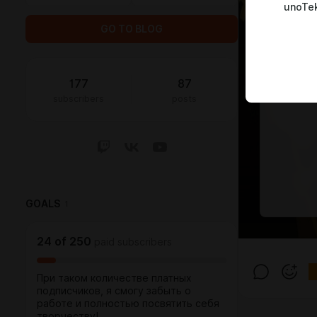
unoTe
GO TO BLOG
177
87
subscribers
posts
GOALS
1
24
of
250
paid subscribers
При таком количестве платных
подписчиков, я смогу забыть о
работе и полностью посвятить себя
творчеству!