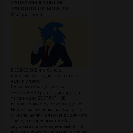
СУПЕР МЕГА УЛЬТРА
ХАРООООШ И БОГАТ!!!!
$10.1 per month
ВСЁ ВСЁ ВСЁ что было в
предыдущих подписках теперь
есть и у тебя!
Бонусом тебе достаётся
УНИКАЛЬНАЯ роль в дискорде, а
так же одно БЕСПЛАТНОЕ
использование рулетки в неделю!
Небольшая вишенка на торте, это
уникальная личная команда для чата
Твича, с выбранным тобой
звуковым сопровождением! Пусть
все узнают что ты пришел на стрим!