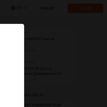
EN
SIGN UP
LOG IN
Next post
ButtKnight #ФИНАЛ (плохая
концовка)
Oct 05 2025 21:59
Previous post
!ГАРТИК-ПРОН! #4 (Досту
предоставлен Дамаришкой<3)
Oct 02 2025 23:34
SUBSCRIPTION LEVELS
4
GIFT A SUBSCRIPTION