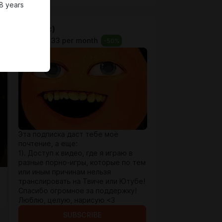
8 years
Харош! :)
$0.65
$0.33 per month
-
50
%
Эта подписка даст тебе моё
почтение, а еще:
1). Доступ к видео, где я играю в
разные порно-игры, которые по тем
или иным причинам нельзя
транслировать на Твиче или Ютубе!
Спасибо огромное за поддержку!
Люблю, целую, нарисую <3
SUBSCRIBE