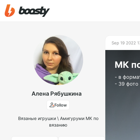
Sep 19 2022 1
МК п
- в форма
- 39 фото
Алена Рябушкина
Follow
Вязаные игрушки \ Амигуруми МК по
вязанию