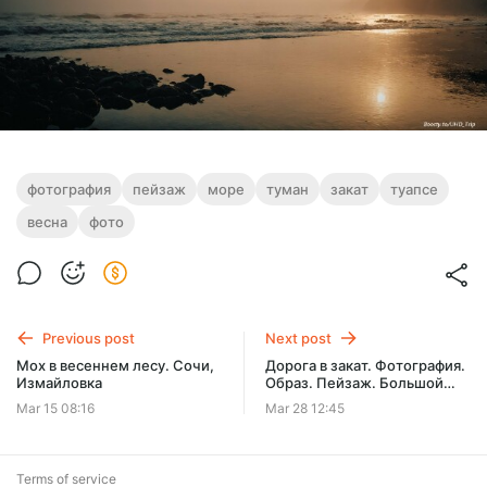
фотография
пейзаж
море
туман
закат
туапсе
весна
фото
Previous post
Next post
Мох в весеннем лесу. Сочи,
Дорога в закат. Фотография.
Измайловка
Образ. Пейзаж. Большой
Сочи, Хоста, мыс Видный.
Mar 15 08:16
Mar 28 12:45
Terms of service