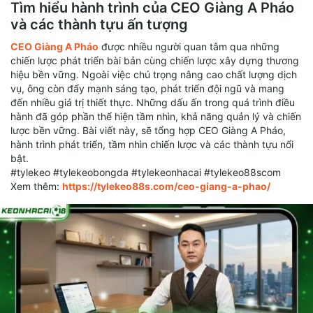
Tìm hiểu hành trình của CEO Giàng A Pháo
và các thành tựu ấn tượng
CEO Giàng A Pháo
được nhiều người quan tâm qua những
chiến lược phát triển bài bản cùng chiến lược xây dựng thương
hiệu bền vững. Ngoài việc chú trọng nâng cao chất lượng dịch
vụ, ông còn đẩy mạnh sáng tạo, phát triển đội ngũ và mang
đến nhiều giá trị thiết thực. Những dấu ấn trong quá trình điều
hành đã góp phần thể hiện tầm nhìn, khả năng quản lý và chiến
lược bền vững. Bài viết này, sẽ tổng hợp CEO Giàng A Pháo,
hành trình phát triển, tầm nhìn chiến lược và các thành tựu nổi
bật.
#tylekeo #tylekeobongda #tylekeonhacai #tylekeo88scom
Xem thêm:
https://tylekeo88s.com/ceo-giang-a-phao/