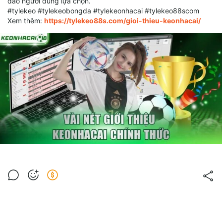
đảo người dùng lựa chọn.
#tylekeo #tylekeobongda #tylekeonhacai #tylekeo88scom
Xem thêm:
https://tylekeo88s.com/gioi-thieu-keonhacai/