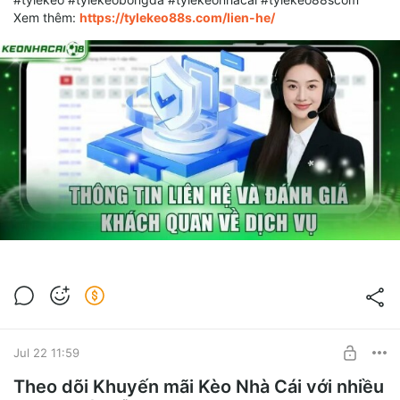
Xem thêm:
https://tylekeo88s.com/lien-he/
Jul 22 11:59
Theo dõi Khuyến mãi Kèo Nhà Cái với nhiều