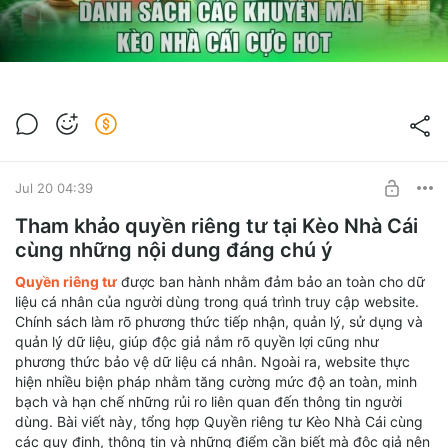
Jul 20 04:39
Tham khảo quyền riêng tư tại Kèo Nhà Cái
cùng những nội dung đáng chú ý
Quyền riêng tư
được ban hành nhằm đảm bảo an toàn cho dữ
liệu cá nhân của người dùng trong quá trình truy cập website.
Chính sách làm rõ phương thức tiếp nhận, quản lý, sử dụng và
quản lý dữ liệu, giúp độc giả nắm rõ quyền lợi cũng như
phương thức bảo vệ dữ liệu cá nhân. Ngoài ra, website thực
hiện nhiều biện pháp nhằm tăng cường mức độ an toàn, minh
bạch và hạn chế những rủi ro liên quan đến thông tin người
dùng. Bài viết này, tổng hợp Quyền riêng tư Kèo Nhà Cái cùng
các quy định, thông tin và những điểm cần biết mà độc giả nên