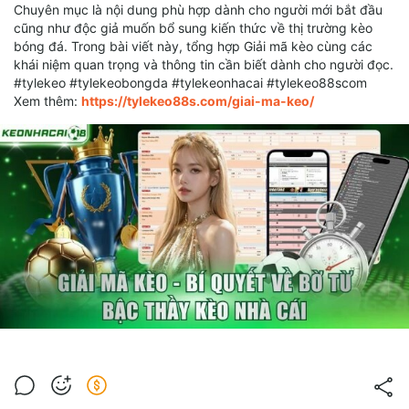
Chuyên mục là nội dung phù hợp dành cho người mới bắt đầu
cũng như độc giả muốn bổ sung kiến thức về thị trường kèo
bóng đá. Trong bài viết này, tổng hợp Giải mã kèo cùng các
khái niệm quan trọng và thông tin cần biết dành cho người đọc.
#tylekeo #tylekeobongda #tylekeonhacai #tylekeo88scom
Xem thêm:
https://tylekeo88s.com/giai-ma-keo/