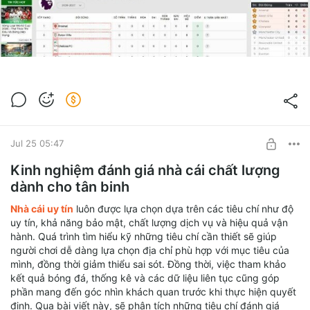
Jul 25 05:47
Kinh nghiệm đánh giá nhà cái chất lượng
dành cho tân binh
Nhà cái uy tín
luôn được lựa chọn dựa trên các tiêu chí như độ
uy tín, khả năng bảo mật, chất lượng dịch vụ và hiệu quả vận
hành. Quá trình tìm hiểu kỹ những tiêu chí cần thiết sẽ giúp
người chơi dễ dàng lựa chọn địa chỉ phù hợp với mục tiêu của
mình, đồng thời giảm thiểu sai sót. Đồng thời, việc tham khảo
kết quả bóng đá, thống kê và các dữ liệu liên tục cũng góp
phần mang đến góc nhìn khách quan trước khi thực hiện quyết
định. Qua bài viết này, sẽ phân tích những tiêu chí đánh giá