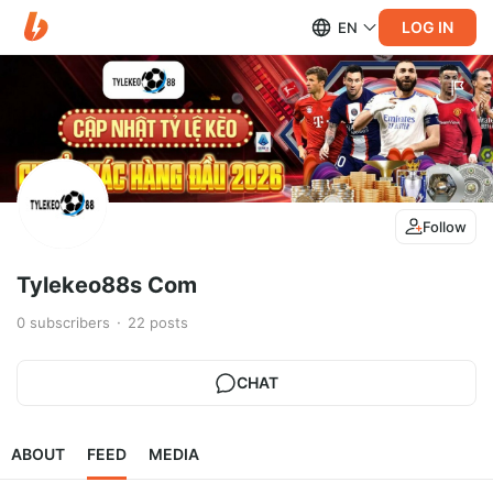
LOG IN
EN
Follow
Tylekeo88s Com
0
subscribers
22
posts
CHAT
ABOUT
FEED
MEDIA