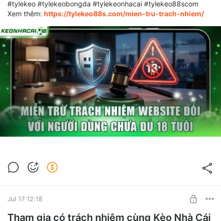
#tylekeo #tylekeobongda #tylekeonhacai #tylekeo88scom
Xem thêm:
https://tylekeo88s.com/mien-tru-trach-nhiem/
Jul 17 12:18
Tham gia có trách nhiệm cùng Kèo Nhà Cái