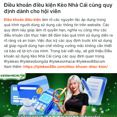
Điều khoản điều kiện Kèo Nhà Cái cùng quy
định dành cho hội viên
Điều khoản điều kiện
làm rõ các nguyên tắc áp dụng trong
quá trình người dùng sử dụng các thông tin trên website. Các
quy định này giúp làm rõ quyền hạn, nghĩa vụ cũng như các
điều khoản cần thực hiện để đảm bảo quá trình sử dụng diễn ra
rõ ràng và an toàn. Việc đọc kỹ các quy định trước khi sử dụng
sẽ giúp người dùng hạn chế những vướng mắc không cần thiết
và bảo vệ lợi ích của mình. Trong bài viết này, sẽ giới thiệu Điều
khoản sử dụng Kèo Nhà Cái cùng các quy định quan trọng.
#tylekeo #tylekeobongda #tylekeonhacai #tylekeo88scom
Xem thêm:
https://tylekeo88s.com/dieu-khoan-dieu-kien/