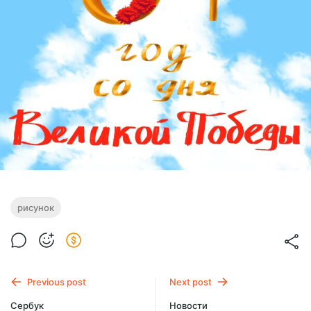
рисунок
Previous post
Next post
Сербук
Новости