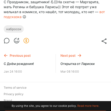
С Праздником, защитники! 💪🏻На скетче — Маргарита,
мать Регины и бабушка Ларисы)) Этот её портрет уже
мелькал в комиксе, кто нашёл, тот молодец, кто нет —
вот
подсказка
😉
набросок
Previous post
Next post
С Днём рождения!
Открытка от Лариски
Jan 24 16:00
Mar 08 16:00
Terms of service
Privacy policy
Brand
By using the site, you agree to our cookie policy.
Read more here.
Support