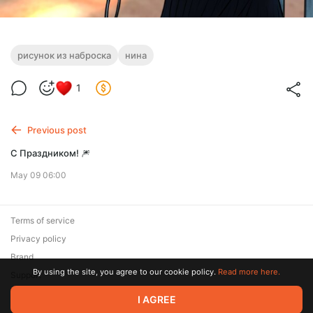
рисунок из наброска
нина
1
Previous post
С Праздником! 🎆
May 09 06:00
Terms of service
Privacy policy
Brand
By using the site, you agree to our cookie policy.
Read more here.
Support
© 2026 Zaya Solutions Limited. All rights reserved. All trademarks
I AGREE
are the property of their respective owners.