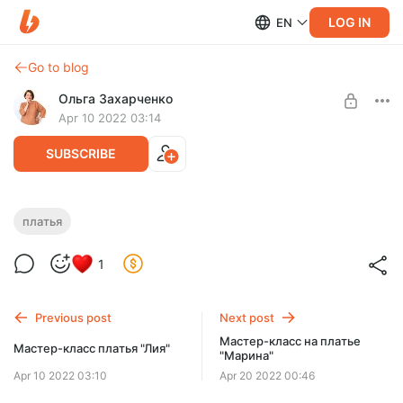
LOG IN
EN
Go to blog
Ольга Захарченко
Apr 10 2022 03:14
SUBSCRIBE
Мастер-класс на платье "Моника"
платья
Post is available after purchase
По мастер-классу вы сможете связать платье на размеры
1
42-44. Пряжа 50 гр 330м, крючок № 1,00 мм
BUY FOR $10.3
Previous post
Next post
Мастер-класс на платье
Мастер-класс платья "Лия"
"Марина"
Apr 10 2022 03:10
Apr 20 2022 00:46