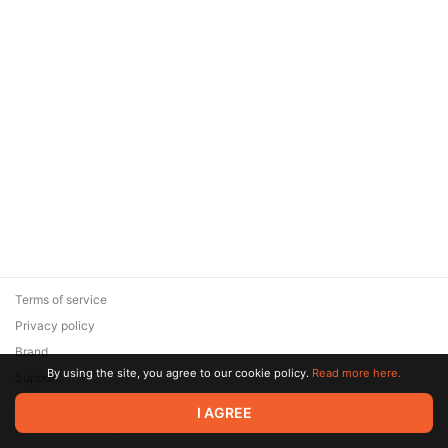
Terms of service
Privacy policy
Brand
By using the site, you agree to our cookie policy.
Read more here.
Support
© 2026 Zaya Solutions Limited. All rights reserved. All trademarks
I AGREE
are the property of their respective owners.