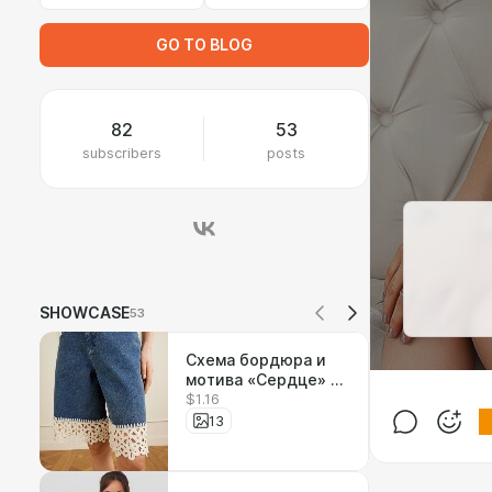
GO TO BLOG
82
53
subscribers
posts
SHOWCASE
53
Схема бордюра и
мотива «Сердце» от
$1.16
бренда SEA
13