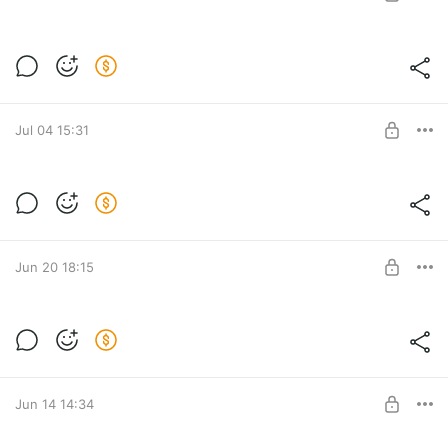
SUBSCRIBE
DJ Блокnote - Не печалься, не сердись
Level required:
Как написать трек
Jul 04 15:31
SUBSCRIBE
Света - Любовь
Level required:
Как написать трек
Jun 20 18:15
SUBSCRIBE
BAGAUHOM - Скажи Да
Level required:
Как написать трек
Jun 14 14:34
SUBSCRIBE