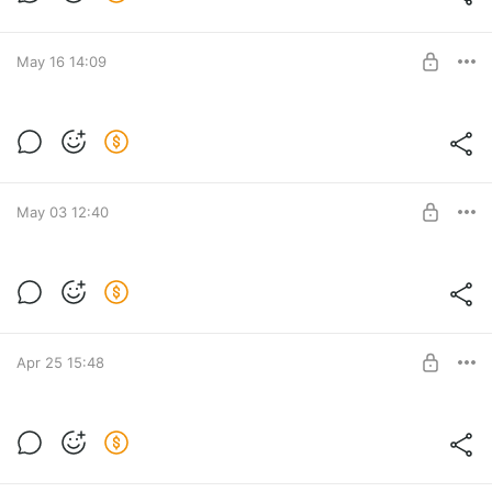
Level required:
Как написать трек
May 16 14:09
UNLOCK POST
Infate (Melodic House)
Level required:
Как написать трек
May 03 12:40
SUBSCRIBE
Кристиан Лейних - Зажигай солнце
Level required:
Как написать трек
Apr 25 15:48
SUBSCRIBE
Aeron Aether - Lake In The Well
Level required:
Как написать трек