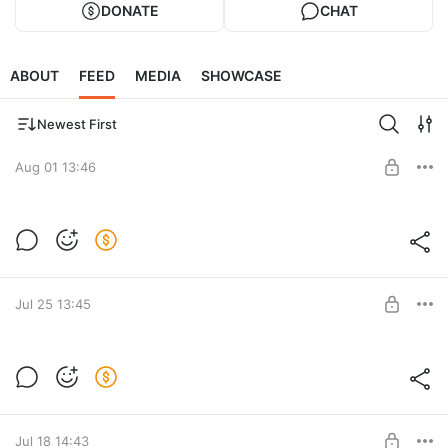
DONATE
CHAT
ABOUT
FEED
MEDIA
SHOWCASE
Newest First
Aug 01 13:46
Яна Мазина & Syntheticsax - Зима
Level required:
Как написать трек
Jul 25 13:45
SUBSCRIBE
Red Square, Илона Красникова - Чёрный
пепел
Level required:
Как написать трек
Jul 18 14:43