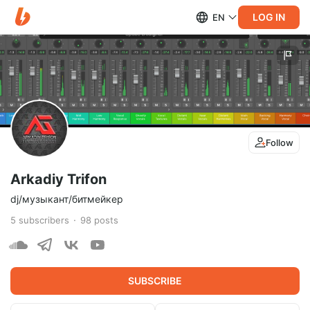
LOG IN
EN
Follow
Arkadiy Trifon
dj/музыкант/битмейкер
5
subscribers
98
posts
SUBSCRIBE