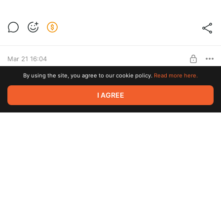
Yaki-da Teaser On The Catwalk
Level required:
Как написать трек
SUBSCRIBE
Mar 21 16:04
By using the site, you agree to our cookie policy.
Read more here.
Ase of Base - Happy Nation
I AGREE
Level required:
Как написать трек
Mar 14 14:14
SUBSCRIBE
Natalie Rise, Kolya Funk - Улетай
Level required:
Как написать трек
Mar 07 15:47
SUBSCRIBE
Blessing (Melodic house)