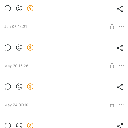
One Of Eternity (Dance House)
Level required:
Как написать трек
Jun 06 14:31
SUBSCRIBE
Юлианна Караулова - Ты не такой
Level required:
Как написать трек
May 30 15:26
SUBSCRIBE
Slavique Green - London Night
Level required:
Как написать трек
May 24 06:10
SUBSCRIBE
Deeper (Club House)