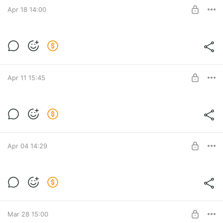
Apr 18 14:00
SUBSCRIBE
Ziggan - Along
Level required:
Как написать трек
Apr 11 15:45
SUBSCRIBE
Cosmic Gate & Emma Hewitt - Calm Down
Level required:
Как написать трек
Apr 04 14:29
SUBSCRIBE
Света - Так больше нельзя
Level required:
Как написать трек
Mar 28 15:00
SUBSCRIBE