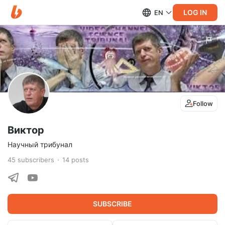
LOG IN
EN
Follow
Виктор
Научный трибунал
45
subscribers
14
posts
SUBSCRIBE