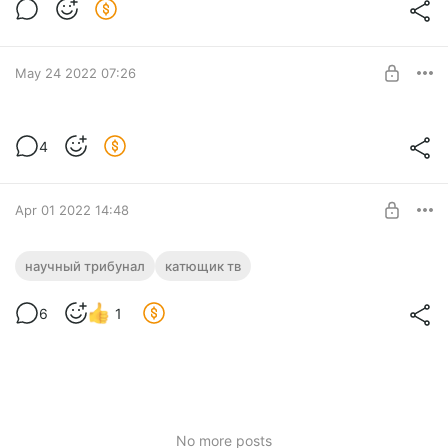
Level required:
Поддержка канала
SUBSCRIBE
May 24 2022 07:26
Только для подписчиков
4
Level required:
Поддержка канала
SUBSCRIBE
Apr 01 2022 14:48
Научный трибунал.
научный трибунал
катющик тв
Level required:
Поддержка канала
6
1
SUBSCRIBE
No more posts