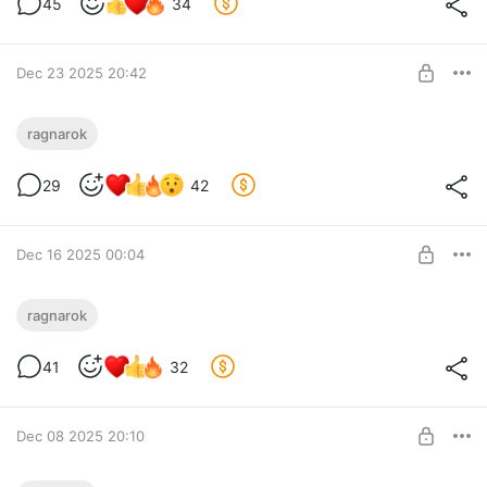
45
34
Первопрофник
SUBSCRIBE
Dec 23 2025 20:42
Релиз главы 225!
ragnarok
Level required:
29
42
Первопрофник
SUBSCRIBE
Dec 16 2025 00:04
Релиз главы 224!
ragnarok
Level required:
41
32
Первопрофник
SUBSCRIBE
Dec 08 2025 20:10