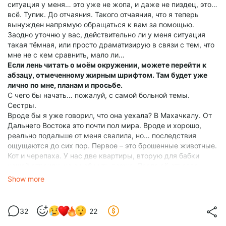
ситуация у меня… это уже не жопа, и даже не пиздец, это…
всё. Тупик. До отчаяния. Такого отчаяния, что я теперь
вынужден напрямую обращаться к вам за помощью.
Заодно уточню у вас, действительно ли у меня ситуация
такая тёмная, или просто драматизирую в связи с тем, что
мне не с кем сравнить, мало ли…
Если лень читать о моём окружении, можете перейти к
абзацу, отмеченному жирным шрифтом. Там будет уже
лично по мне, планам и просьбе.
С чего бы начать… пожалуй, с самой больной темы.
Сестры.
Вроде бы я уже говорил, что она уехала? В Махачкалу. От
Дальнего Востока это почти пол мира. Вроде и хорошо,
реально подальше от меня свалила, но… последствия
ощущаются до сих пор. Первое – это брошенные животные.
Кот и черепаха. У нас две квартиры, вторую для бабки
нашей строили, но о ней чуть позже. После её отъезда
животные месяц прожили одни в той квартире. Лишь мы с
Show more
мамой раз в день бегали, еды подкладывали да воды
подливали. Когда мы убедились, что ей плевать и забирать
их она не собирается, мы стали перевозить их к себе.
32
22
С черепахой то пофиг, сидит себе в аквариуме,