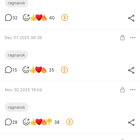
Релиз главы 223!
ragnarok
Level required:
32
40
Первопрофник
SUBSCRIBE
Dec 07 2025 06:39
Релиз главы 222!
ragnarok
Level required:
15
35
Первопрофник
SUBSCRIBE
Nov 30 2025 19:04
Релиз главы 221
ragnarok
Level required:
29
38
Первопрофник
SUBSCRIBE