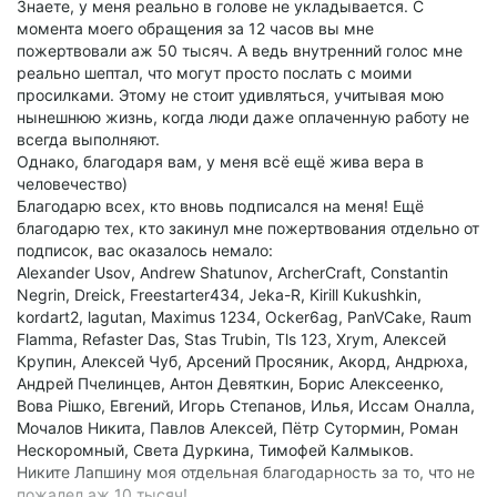
Знаете, у меня реально в голове не укладывается. С
момента моего обращения за 12 часов вы мне
пожертвовали аж 50 тысяч. А ведь внутренний голос мне
реально шептал, что могут просто послать с моими
просилками. Этому не стоит удивляться, учитывая мою
нынешнюю жизнь, когда люди даже оплаченную работу не
всегда выполняют.
Однако, благодаря вам, у меня всё ещё жива вера в
человечество)
Благодарю всех, кто вновь подписался на меня! Ещё
благодарю тех, кто закинул мне пожертвования отдельно от
подписок, вас оказалось немало:
Alexander Usov, Andrew Shatunov, ArcherCraft, Constantin
Negrin, Dreick, Freestarter434, Jeka-R, Kirill Kukushkin,
kordart2, lagutan, Maximus 1234, Ocker6ag, PanVCake, Raum
Flamma, Refaster Das, Stas Trubin, Tls 123, Xrym, Алексей
Крупин, Алексей Чуб, Арсений Просяник, Акорд, Андрюха,
Андрей Пчелинцев, Антон Девяткин, Борис Алексеенко,
Вова Рішко, Евгений, Игорь Степанов, Илья, Иссам Оналла,
Мочалов Никита, Павлов Алексей, Пётр Сутормин, Роман
Нескоромный, Света Дуркина, Тимофей Калмыков.
Никите Лапшину моя отдельная благодарность за то, что не
пожалел аж 10 тысяч!