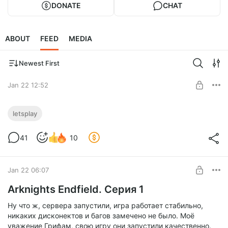
DONATE
CHAT
ABOUT
FEED
MEDIA
Newest First
Jan 22 12:52
Ммм, нет, отмена идеи
letsplay
Level required:
Первопрофник
41
10
SUBSCRIBE
Jan 22 06:07
Arknights Endfield. Серия 1
Ну что ж, сервера запустили, игра работает стабильно,
никаких дисконектов и багов замечено не было. Моё
уважение Грифам, свою игру они запустили качественно.