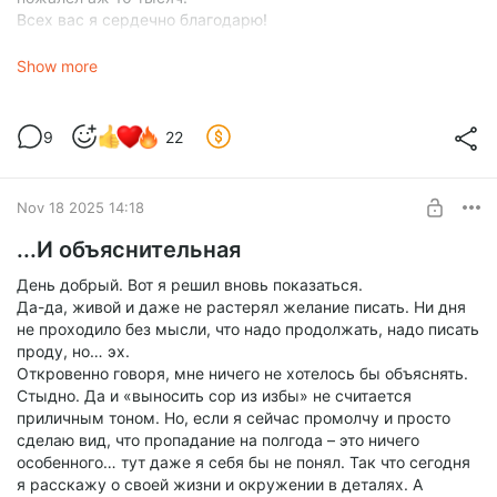
Всех вас я сердечно благодарю!
Теперь мне есть чем закрыть кредит, так что в 2026й я
смогу уйти без долгов! Кто бы мог подумать, чего я буду
Show more
желать на новый год "в будущем". Осталось ещё как-то
избавиться от образовавшегося у меня неадекватного
желания шарахаться от ситуаций, когда мне пишут сразу
9
22
много человек, как под постом моей объяснительной.
Надеюсь, там никто от меня не ждал срочного ответа? А то
я так всё и не дочитал. Не знаю, что у меня в голове
Nov 18 2025 14:18
переклинило, ведь раньше я такому бы только радовался.
Постараюсь с этим бороться.
...И объяснительная
Теперь о более ламповой теме. Следующей главой я
День добрый. Вот я решил вновь показаться.
постараюсь заняться завтра. Сегодня же я закончил
Да-да, живой и даже не растерял желание писать. Ни дня
пробное видео и уже закинул его на ютуб.
не проходило без мысли, что надо продолжать, надо писать
проду, но… эх.
Откровенно говоря, мне ничего не хотелось бы объяснять.
Стыдно. Да и «выносить сор из избы» не считается
приличным тоном. Но, если я сейчас промолчу и просто
сделаю вид, что пропадание на полгода – это ничего
особенного… тут даже я себя бы не понял. Так что сегодня
я расскажу о своей жизни и окружении в деталях. А