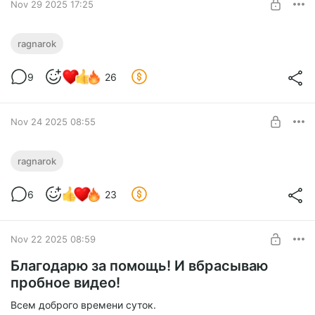
Nov 29 2025 17:25
Релиз главы 220!
ragnarok
Level required:
9
26
Первопрофник
SUBSCRIBE
Nov 24 2025 08:55
Релиз главы 219
ragnarok
Level required:
6
23
Первопрофник
SUBSCRIBE
Nov 22 2025 08:59
Благодарю за помощь! И вбрасываю
пробное видео!
Всем доброго времени суток.