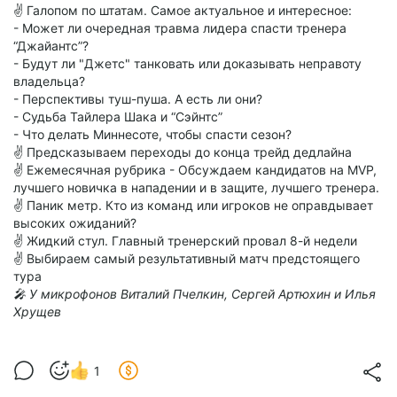
✌️ Галопом по штатам. Самое актуальное и интересное:
- Может ли очередная травма лидера спасти тренера
“Джайантс”?
- Будут ли "Джетс" танковать или доказывать неправоту
владельца?
- Перспективы туш-пуша. А есть ли они?
- Судьба Тайлера Шака и “Сэйнтс”
- Что делать Миннесоте, чтобы спасти сезон?
✌️ Предсказываем переходы до конца трейд дедлайна
✌️ Ежемесячная рубрика - Обсуждаем кандидатов на MVP,
лучшего новичка в нападении и в защите, лучшего тренера.
✌️ Паник метр. Кто из команд или игроков не оправдывает
высоких ожиданий?
✌️ Жидкий стул. Главный тренерский провал 8-й недели
✌️ Выбираем самый результативный матч предстоящего
тура
🎤 У микрофонов Виталий Пчелкин, Сергей Артюхин и Илья
Хрущев
1