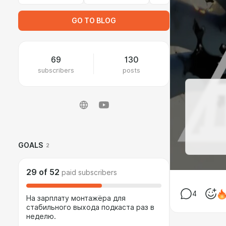
GO TO BLOG
69
130
subscribers
posts
GOALS
2
29
of
52
paid subscribers
4
На зарплату монтажёра для
стабильного выхода подкаста раз в
неделю.