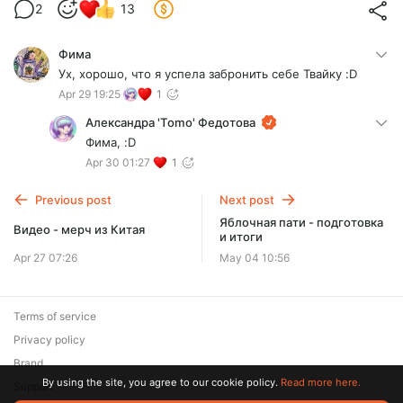
2
13
Фима
Ух, хорошо, что я успела забронить себе Твайку :D
Apr 29 19:25
1
Александра 'Tomo' Федотова
Фима, :D
Apr 30 01:27
1
Previous post
Next post
Яблочная пати - подготовка
Видео - мерч из Китая
и итоги
Apr 27 07:26
May 04 10:56
Terms of service
Privacy policy
Brand
By using the site, you agree to our cookie policy.
Read more here.
Support