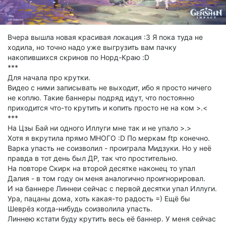
Вчера вышла новая красивая локация :3 Я пока туда не
ходила, но точно надо уже выгрузить вам пачку
накопившихся скринов по Норд-Краю :D
***
Для начала про крутки.
Видео с ними записывать не выходит, ибо я просто ничего
не коплю. Такие баннеры подряд идут, что постоянно
приходится что-то крутить и копить просто не на ком >.<
***
На Цзы Бай ни одного Иллуги мне так и не упало >.>
Хотя я вкрутила прямо МНОГО :D По меркам ftp конечно.
Варка упасть не соизволил - проиграла Мидзуки. Но у неё
правда в тот день был ДР, так что простительно.
На повторе Скирк на второй десятке наконец то упал
Далия - в том году он меня аналогично проигнорировал.
И на баннере Линнеи сейчас с первой десятки упал Иллуги.
Ура, пацаны дома, хоть какая-то радость =) Ещё бы
Шеврёз когда-нибудь соизволила упасть.
Линнею кстати буду крутить весь её баннер. У меня сейчас