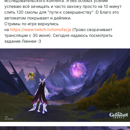
исследовательского контента. Я без особых усилий
успеваю всё зачищать и часто захожу просто на 10 минут
слить 120 смолы для "пути к совершенству" :D Благо это
автоматом покрывает и дейлики.
Стримы по игре вернулись
на
https://www.twitch.tv/tomofacja
(Трово сворачивает
трансляции с 30 июня). Сегодня надеюсь посмотреть
задание Линнеи :3