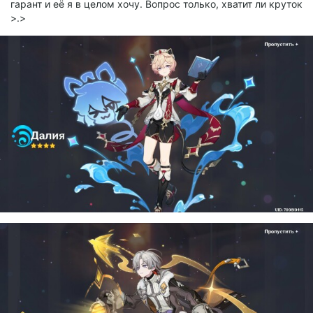
гарант и её я в целом хочу. Вопрос только, хватит ли круток
>.>