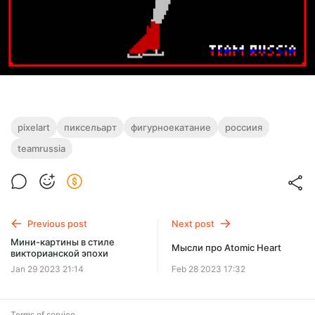
pixelart
пиксельарт
фигурноекатание
россиия
teamrussia
Previous post
Next post
Мини-картины в стиле
Мысли про Atomic Heart
викторианской эпохи
Jan 29 2023 21:14
Feb 28 2023 17:32
Terms of service