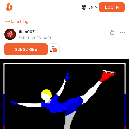
LOG IN
EN
Go to blog
titan007
Feb 01 2023 14:01
SUBSCRIBE