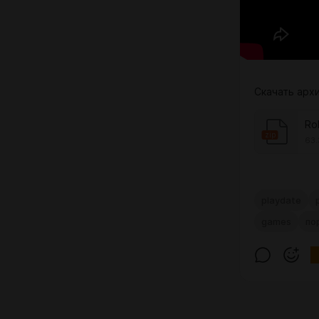
Скачать арх
Ro
zip
63.
playdate
games
по