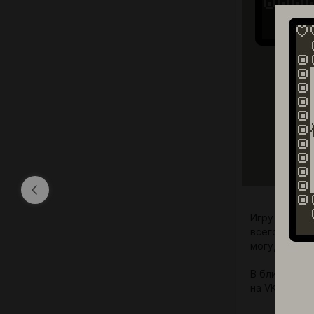
Игру можно 
всего, ROBOT
могу, так ка
В ближайшее
на VK Play. 