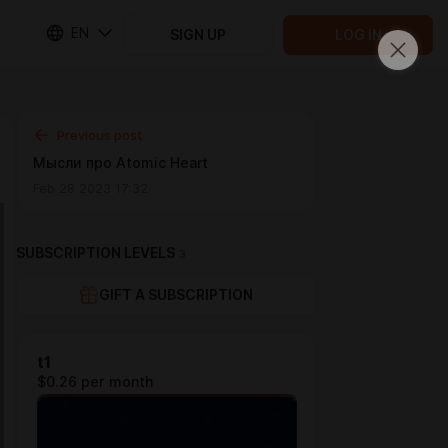
EN
SIGN UP
LOG IN
Previous post
Мысли про Atomic Heart
Feb 28 2023 17:32
SUBSCRIPTION LEVELS
3
GIFT A SUBSCRIPTION
t1
$0.26 per month