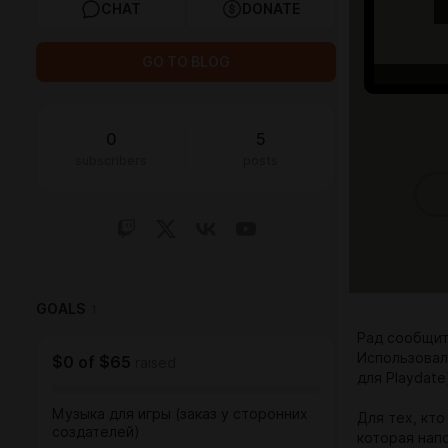
CHAT
DONATE
GO TO BLOG
0
5
subscribers
posts
GOALS
1
Рад сообщит
Использова
$0
of
$65
raised
для Playdate
Музыка для игры (заказ у сторонних
Для тех, кто
создателей)
которая нап