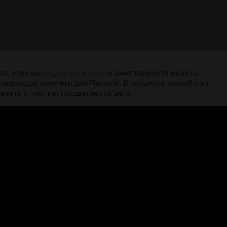
во, если вы
поддержите меня
и замотивируете меня на
следующих мини-игр для Playdate. В процессе разработки
зывать о том, как продвигаются дела.