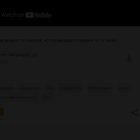
ив можно по кнопке, которая расположена чуть ниже.
bot-Vasya.pdx.zip
31 Kb
pixelart
индиигры
1bit
indiegames
пиксельарт
игры
ртативнаяконсоль
1бит