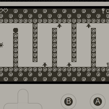
запустить как в
Playdate Pulp
, так и
Playdate Simulator
. Скорее
 VASYA запустится и на самой консоли, но сам я проверить не
к не являюсь владельцем этого устройства.
 время хочу выпустить дефолтную ПК-версию ROBOT VASYA
Ждите новостей.