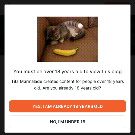
LOG IN
EN
Follow
You must be over 18 years old to view this blog
Tita Marmalade
Tita Marmalade
creates content for people over 18 years
Фотохудожница со страстью к творчеству
old. Are you already 18 years old?
627
subscribers
389
posts
YES, I AM ALREADY 18 YEARS OLD
NO, I'M UNDER 18
SUBSCRIBE