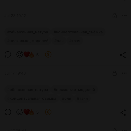
Tita Marmalade
SUBSCRIBE
Jul 23 10:12
Разлились краски
#обнаженная_натура
#концептуальная_съёмка
10 фото
#несколько_моделей
#оля
#таня
Level required:
Чувственный мармелад 🍭
5
SUBSCRIBE
Jul 17 19:40
Влажные отражения
#обнаженная_натура
#несколько_моделей
#концептуальная_съёмка
#оля
#таня
Level required:
Чувственный мармелад 🍭
5
SUBSCRIBE
Jul 17 05:44