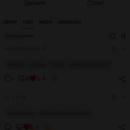
DONATE
CHAT
ABOUT
FEED
MEDIA
SHOWCASE
Newest First
Sep 24 2024 20:20
Глаза разлили краску
#kris_tina
#в_воде
#цепи
#обнаженная_натура
Большая серия из 19 фото в воде
Level required:
1
9
Мармеладное хранилище 🍭
UNLOCK POST
Jul 31 17:48
Повелительница цвета
#titamarmalade
#концептуальная_съёмка
Level required:
5