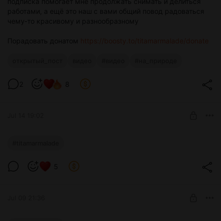
подписка помогает мне продолжать снимать и делиться
работами, а ещё это наш с вами общий повод радоваться
чему‑то красивому и разнообразному
Порадовать донатом
https://boosty.to/titamarmalade/donate
открытый_пост
видео
#видео
#на_природе
2
8
Jul 14 19:02
На съёмке в песке. Кружусь я.
#titamarmalade
видео + себяшки с телефона
Level required:
5
Tita Marmalade
SUBSCRIBE
Jul 09 21:36