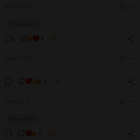
SUBSCRIBE
May 28 21:29
Госпожа Мармелад
#titamarmalade
18 фото. Разошёлся чулок, оторвалась цепочка…
Level required:
2
6
Tita Marmalade
SUBSCRIBE
May 21 20:38
Лилия
6
Level required:
Чувственный мармелад 🍭
May 18 12:35
SUBSCRIBE
Шалость
#titamarmalade
Level required:
5
Tita Marmalade