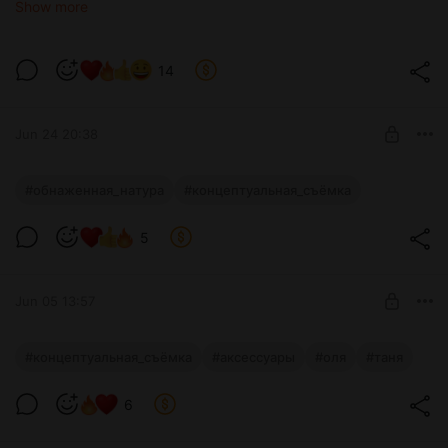
Show more
14
Jun 24 20:38
Венера с зеркалом
#обнаженная_натура
#концептуальная_съёмка
10 фото
Level required:
5
Чувственный мармелад 🍭
UNLOCK POST
Jun 05 13:57
Неоновые Амазонки
#концептуальная_съёмка
#аксессуары
#оля
#таня
9 фото
Level required:
6
Чувственный мармелад 🍭