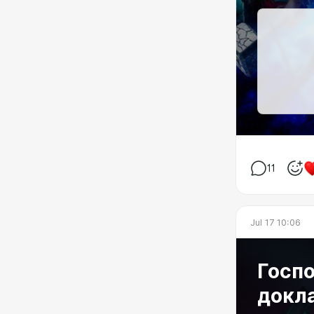
11
Jul 17 10:06
Госпо
докл