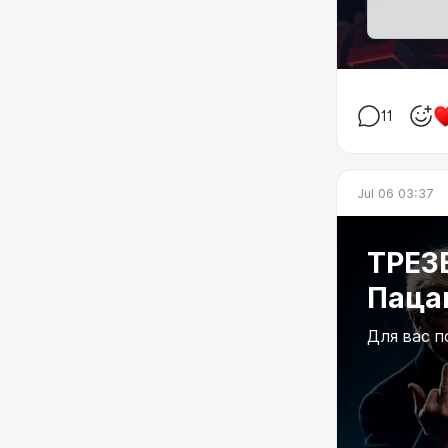
11
Jul 06 03:37
ТРЕЗ
Паца
Для вас п