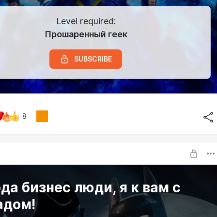
Level required:
Прошаренный геек
SUBSCRIBE
8
да бизнес люди, я к вам с
адом!