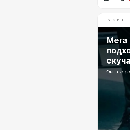
Jun 16 15:15
Мега 
подхо
скуч
Оно скор