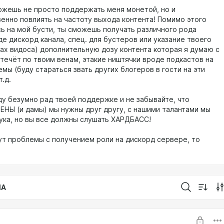
ожешь не просто поддержать меня монетой, но и
енно повлиять на частоту выхода контента! Помимо этого
ь на мой бусти, ты сможешь получать различного рода
е дискорд канала, спец. для бустеров или указание твоего
рах видоса) дополнительную дозу контента которая я думаю с
течёт по твоим венам, этакие ништячки вроде подкастов на
мы (буду стараться звать других блогеров в гости на эти
т.д.
ду безумно рад твоей поддержке и не забывайте, что
Ы (и дамы) мы нужны друг другу, с нашими талантами мы
ука, но вы все должны слушать ХАРДБАСС!
дут проблемы с получением роли на дискорд сервере, то
IA