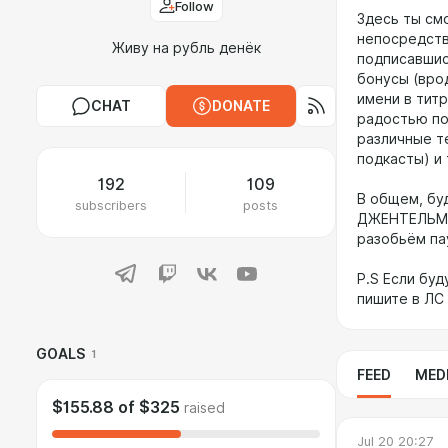
Follow
Здесь ты см
непосредств
Живу на рубль денёк
подписавшис
бонусы (врод
имени в тит
CHAT
DONATE
радостью по
различные те
подкасты) и 
192
109
В общем, бу
subscribers
posts
ДЖЕНТЕЛЬМЕН
разобьём па
P.S Если бу
пишите в ЛС
GOALS
1
FEED
MED
$155.88
of
$325
raised
Jul 20 20:27