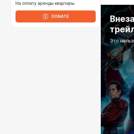
На оплату аренды квартиры
Внез
DONATE
трей
Это нельз