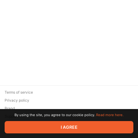
Terms of service
Privacy policy
Brand
By using the site, you agree to our cookie policy.
Read more here.
Support
© 2026 Zaya Solutions Limited. All rights reserved. All trademarks
I AGREE
are the property of their respective owners.