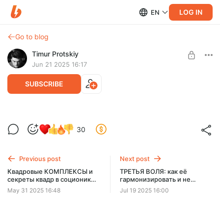
LOG IN
EN
Go to blog
Timur Protskiy
Jun 21 2025 16:17
SUBSCRIBE
СУПЕР-СИЛА Второй Эмоции. Как
30
работает 2Э у разных соционических
Level required:
типов. ФЭВЛ, ЛЭФВ, ВЭФЛ...
🔮 Божественный уровень ⭐⭐⭐⭐⭐
Previous post
Next post
2Э в разных состояниях. 2Э у логиков-этиков, интровертов
UNLOCK POST
и экстравертов. Минусы 2Э. Отличия 2Э от 1Э и многое
Квадровые КОМПЛЕКСЫ и
ТРЕТЬЯ ВОЛЯ: как её
другое...
секреты квадр в соционике |
гармонизировать и не
Альфа · Бета · Гамма · Дельта
размотаться? Приёмы,
May 31 2025 16:48
Jul 19 2025 16:00
секреты и лайфхаки 3В