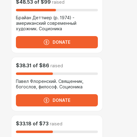
$48.53
of
$99
raised
Брайан Деттмер (р. 1974) -
американский современный
художник. Соционика
DONATE
$38.31
of
$86
raised
Павел Флоренский. Священник,
богослов, философ. Соционика
DONATE
$33.18
of
$73
raised