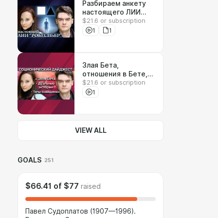
Разбираем анкету
настоящего ЛИИ
$21.6 or subscription
"Робеспьера". БЛ,
ЧИ, БС, Альфийские
1
1
ценности, болевая
ЧС
Злая Бета,
отношения в Бете,
$21.6 or subscription
дуализация для
сильных духом -
1
истории из жизни,
Типы-невидимки.
дайджест #2
VIEW ALL
GOALS
251
$66.41
of
$77
raised
Павел Судоплатов (1907—1996).