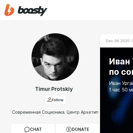
Dec 06 2020 1
Иван 
по со
Иван Урга
Timur Protskiy
1 час 50 
Follow
Современная Соционика. Центр Архетип
CHAT
DONATE