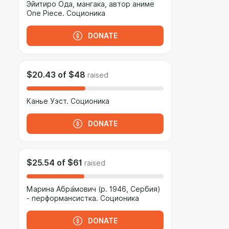
Эйитиро Ода, мангака, автор аниме
One Piece. Соционика
DONATE
$20.43
of
$48
raised
Канье Уэст. Соционика
DONATE
$25.54
of
$61
raised
Марина Абра́мович (р. 1946, Сербия)
- перформансистка. Соционика
DONATE