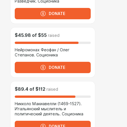
Разведчик. Соционика
DONATE
$45.98
of
$55
raised
Нейромонах Феофан / Олег
Степанов. Соционика
DONATE
$89.4
of
$112
raised
Никколо Макиавелли (1469-1527).
Итальянский мыслитель и
политический деятель. Соционика
DONATE