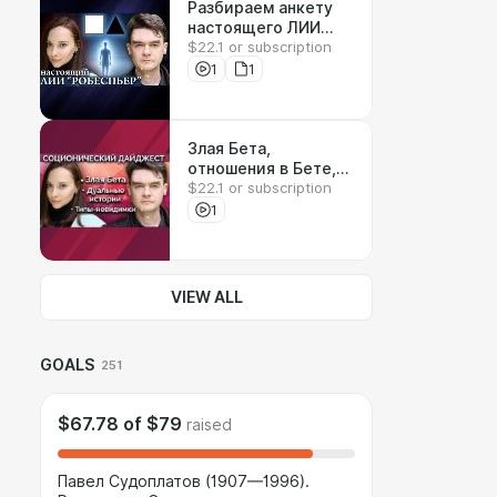
Разбираем анкету
настоящего ЛИИ
$22.1 or subscription
"Робеспьера". БЛ,
ЧИ, БС, Альфийские
1
1
ценности, болевая
ЧС
Злая Бета,
отношения в Бете,
$22.1 or subscription
дуализация для
сильных духом -
1
истории из жизни,
Типы-невидимки.
дайджест #2
VIEW ALL
GOALS
251
$67.78
of
$79
raised
Павел Судоплатов (1907—1996).