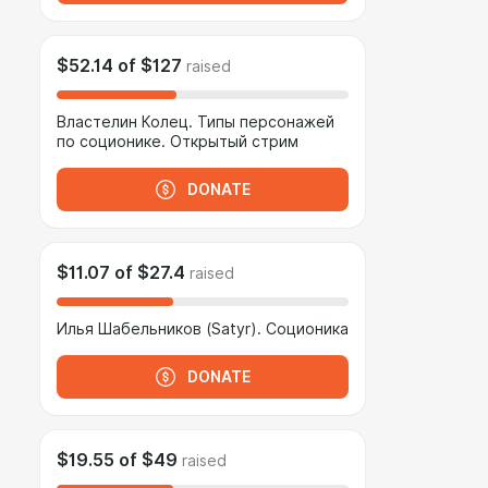
$52.14
of
$127
raised
Властелин Колец. Типы персонажей
по соционике. Открытый стрим
DONATE
$11.07
of
$27.4
raised
Илья Шабельников (Satyr). Соционика
DONATE
$19.55
of
$49
raised