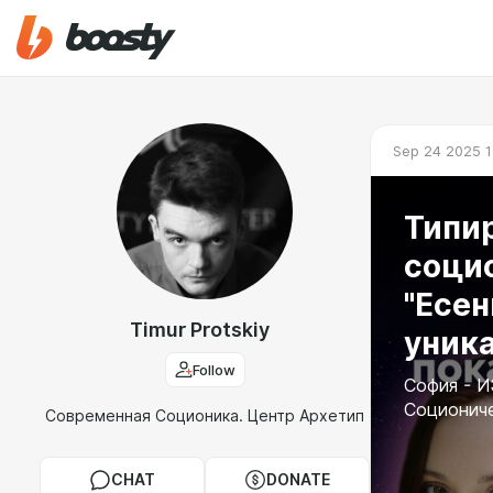
Sep 24 2025 1
Типи
соци
"Есен
Timur Protskiy
уника
Follow
София - И
Соционич
Современная Соционика. Центр Архетип
CHAT
DONATE