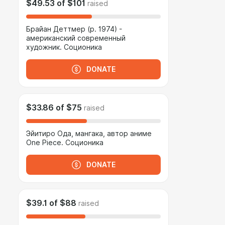
$49.53
of
$101
raised
Брайан Деттмер (р. 1974) -
американский современный
художник. Соционика
DONATE
$33.86
of
$75
raised
Эйитиро Ода, мангака, автор аниме
One Piece. Соционика
DONATE
$39.1
of
$88
raised