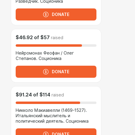
Разведчик. Соционика
DONATE
$46.92
of
$57
raised
Нейромонах Феофан / Олег
Степанов. Соционика
DONATE
$91.24
of
$114
raised
Никколо Макиавелли (1469-1527).
Итальянский мыслитель и
политический деятель. Соционика
DONATE