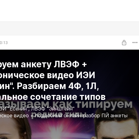
0:13
руем анкету ЛВЭФ +
оническое видео ИЭИ
ин". Разбираем 4Ф, 1Л,
льное сочетание типов
ЭИ "Есенин", ЛВЭФ "Эйнштейн"
еское видео + подробный онлайн-разбор ПЙ анкеты