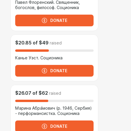
Павел Флоренский. Священник,
богослов, философ. Соционика
DONATE
$20.85
of
$49
raised
Канье Уэст. Соционика
DONATE
$26.07
of
$62
raised
Марина Абра́мович (р. 1946, Сербия)
- перформансистка. Соционика
DONATE