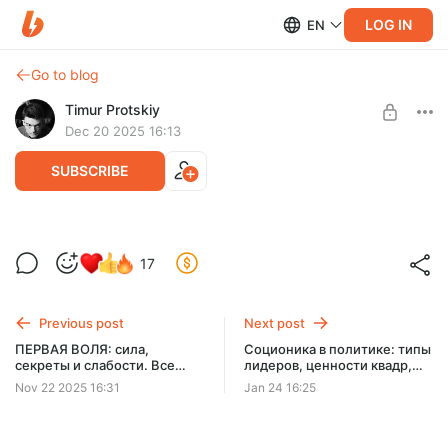
LOG IN
EN
Go to blog
Timur Protskiy
Dec 20 2025 16:13
SUBSCRIBE
Как работает Чёрная Этика в жизни и
17
отношениях + мастер-класс по ЧЭ
Level required:
🔮 Божественный уровень ⭐⭐⭐⭐⭐
2 часа 20 минут
Previous post
Next post
UNLOCK POST
ПЕРВАЯ ВОЛЯ: сила,
Соционика в политике: типы
секреты и слабости. Все
лидеров, ценности квадр,
тайны 1В
интегральные типы стран
Nov 22 2025 16:31
Jan 24 16:25