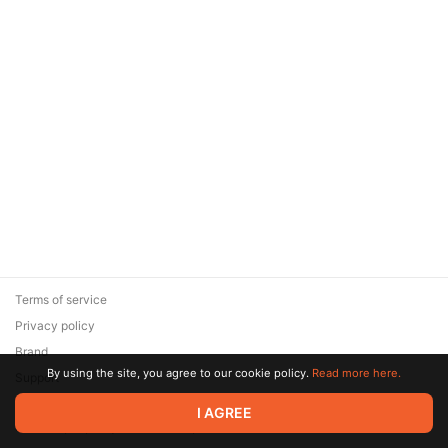
Terms of service
Privacy policy
Brand
By using the site, you agree to our cookie policy.
Read more here.
Support
© 2026 Zaya Solutions Limited. All rights reserved. All trademarks
I AGREE
are the property of their respective owners.