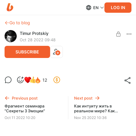
LOG IN
EN
Go to blog
Timur Protskiy
Oct 28 2022 09:48
SUBSCRIBE
ТИМ БЁРТОН. Типирование/разбор по
12
соционике + ПЙ
Level required:
🔮 Божественный уровень ⭐⭐⭐⭐⭐
Типирование и разбор интервью по методике Архетипа. (1ч.
57 мин.)
Previous post
Next post
UNLOCK POST
Фрагмент семинара
Как интуиту жить в
"Секреты 3 Эмоции"
реальном мире? Как
прокачать сенсорику?
Oct 11 2022 10:20
Nov 25 2022 10:36