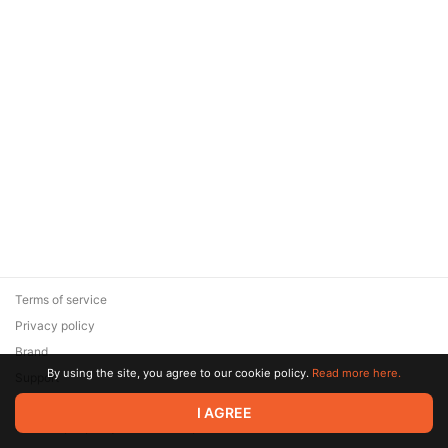
Terms of service
Privacy policy
Brand
By using the site, you agree to our cookie policy.
Read more here.
Support
© 2026 Zaya Solutions Limited. All rights reserved. All trademarks
I AGREE
are the property of their respective owners.