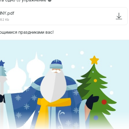
ь одно (!) упражнение 😁
dNY.pdf
.82 Kb
щимися праздниками вас!