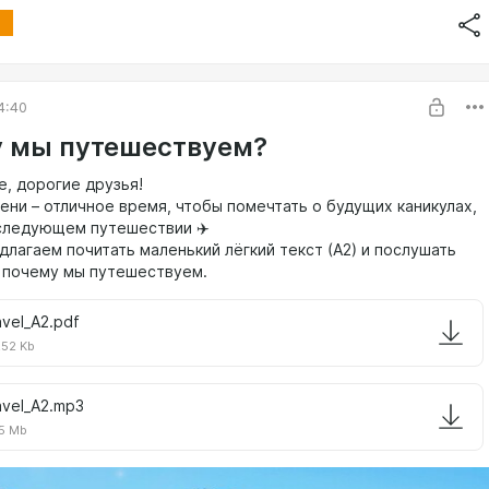
4:40
 мы путешествуем?
е, дорогие друзья!
ени – отличное время, чтобы помечтать о будущих каникулах,
garin.pdf
 следующем путешествии ✈️
65 Mb
длагаем почитать маленький лёгкий текст (А2) и послушать
, почему мы путешествуем.
avel_A2.pdf
.52 Kb
avel_A2.mp3
5 Mb