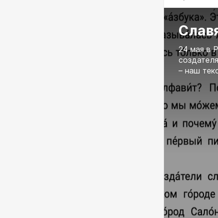
Слав
24 мая в 
создателя
– наш тек