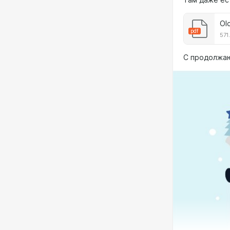
Там даже ест
Ol
pdf
571
С продолжаю