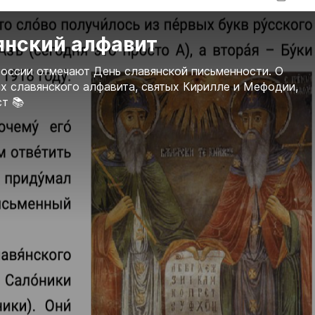
янский алфавит
России отмечают День славянской письменности. О
х славянского алфавита, святых Кирилле и Мефодии,
ст 📚