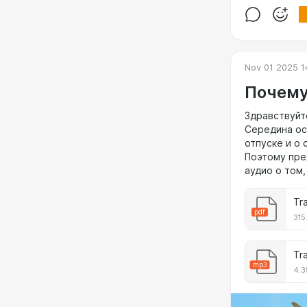
Nov 01 2025 1
Почему
Здравствуйт
Середина ос
Ga
pdf
отпуске и о
10.
Поэтому пре
аудио о том
Tr
pdf
315
Tr
mp3
4.3