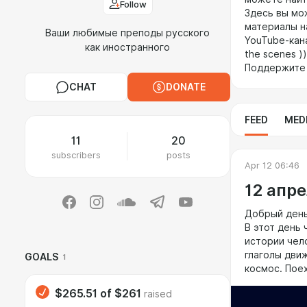
Follow
Здесь вы мо
материалы н
Ваши любимые преподы русского
YouTube-кан
как иностранного
the scenes ))
Поддержите 
CHAT
DONATE
FEED
MED
11
20
subscribers
posts
Apr 12 06:46
12 апр
Добрый день
В этот день
истории чел
глаголы дви
GOALS
1
космос. Поех
$265.51
of
$261
raised