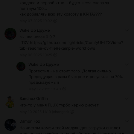
кондово и первобытно... будто я сел снова за
пентиум 100...
как добавлять всю эту красоту в KRITA????
May 07 2025 19:02
Wake Up Друже
вышла новая 0.9.7.
LTXV https://github.com/Lightricks/ComfyUI-LTXVideo?
tab=readme-ov-file#example-workflows
May 08 2025 10:25
Wake Up Друже
Протестил - не стоит того. Долгая сильно.
Предыдущая в разы быстрее и результат на 70%
предсказуемый
May 12 2025 13:40
Sanchez Griffin
что-то у меня FLUX турбо херню рисует
May 10 2025 11:19
(changed)
Damon Fox
На чистом комфи твой модуль для загрузки сыплет
миллионом ошибок, в твоей сборке он запускается и