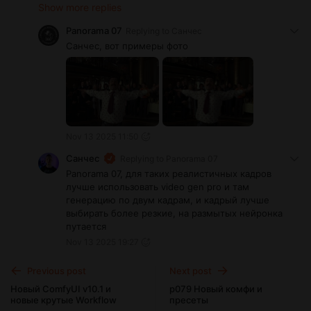
Show more replies
Panorama 07
Replying to
Санчес
Санчес, вот примеры фото
Nov 13 2025 11:50
Санчес
Replying to
Panorama 07
Panorama 07, для таких реалистичных кадров
лучше использовать video gen pro и там
генерацию по двум кадрам, и кадрый лучше
выбирать более резкие, на размытых нейронка
путается
Nov 13 2025 19:27
Previous post
Next post
Новый ComfyUI v10.1 и
p079 Новый комфи и
новые крутые Workflow
пресеты