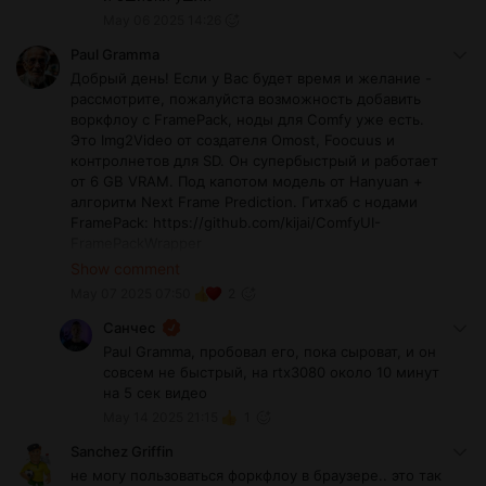
May 06 2025 14:26
Paul Gramma
Добрый день! Если у Вас будет время и желание -
рассмотрите, пожалуйста возможность добавить
воркфлоу с FramePack, ноды для Comfy уже есть.
Это Img2Video от создателя Omost, Foocuus и
контролнетов для SD. Он супербыстрый и работает
от 6 GB VRAM. Под капотом модель от Hanyuan +
алгоритм Next Frame Prediction. Гитхаб с нодами
FramePack: https://github.com/kijai/ComfyUI-
FramePackWrapper
Оригинальный FramePack от
Show comment
создателя: https://github.com/lllyasviel/FramePack
May 07 2025 07:50
2
Санчес
Paul Gramma, пробовал его, пока сыроват, и он
совсем не быстрый, на rtx3080 около 10 минут
на 5 сек видео
May 14 2025 21:15
1
Sanchez Griffin
не могу пользоваться форкфлоу в браузере.. это так