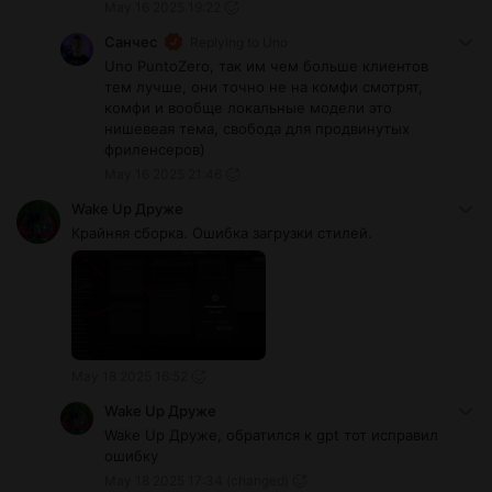
May 16 2025 19:22
Санчес
Replying to
Uno
Uno PuntoZero, так им чем больше клиентов
тем лучше, они точно не на комфи смотрят,
комфи и вообще локальные модели это
нишевеая тема, свобода для продвинутых
фриленсеров)
May 16 2025 21:46
Wake Up Друже
Крайняя сборка. Ошибка загрузки стилей.
May 18 2025 16:52
Wake Up Друже
Wake Up Друже, обратился к gpt тот исправил
ошибку
May 18 2025 17:34
(changed)