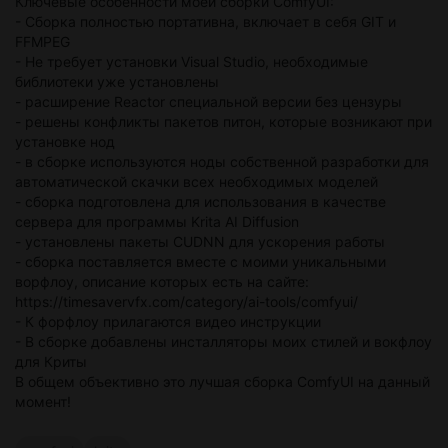
Ключевые особенности моей сборки ComfyUI:
- Сборка полностью портативна, включает в себя GIT и
FFMPEG
- Не требует установки Visual Studio, необходимые
библиотеки уже установлены
- расширение Reactor специальной версии без цензуры
- решены конфликты пакетов питон, которые возникают при
установке нод
- в сборке используются ноды собственной разработки для
автоматической скачки всех необходимых моделей
- сборка подготовлена для использования в качестве
сервера для программы Krita AI Diffusion
- установлены пакеты CUDNN для ускорения работы
- сборка поставляется вместе с моими уникальными
ворфлоу, описание которых есть на сайте:
https://timesavervfx.com/category/ai-tools/comfyui/
- К форфлоу прилагаются видео инструкции
- В сборке добавлены инсталляторы моих стилей и вокфлоу
для Криты
В общем объективно это лучшая сборка ComfyUI на данный
момент!