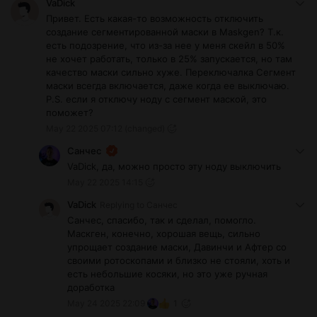
VaDick
Привет. Есть какая-то возможность отключить
создание сегментированной маски в Maskgen? Т.к.
есть подозрение, что из-за нее у меня скейл в 50%
не хочет работать, только в 25% запускается, но там
качество маски сильно хуже. Переключалка Сегмент
маски всегда включается, даже когда ее выключаю.
P.S. если я отключу ноду с сегмент маской, это
поможет?
May 22 2025 07:12
(changed)
Санчес
VaDick, да, можно просто эту ноду выключить
May 22 2025 14:15
VaDick
Replying to
Санчес
Санчес, спасибо, так и сделал, помогло.
Маскген, конечно, хорошая вещь, сильно
упрощает создание маски, Давинчи и Афтер со
своими ротоскопами и близко не стояли, хоть и
есть небольшие косяки, но это уже ручная
доработка
May 24 2025 22:09
1