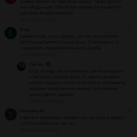
привет, может не туда пишу но все- таки)) может
кто нибудь знает способ как перевести и озвучить
субтитры бюджетненько))
Jun 01 2025 16:38
Егор
приветствую, а как сделать, что бы на workflows
morhfing добавлять больше фото. У меня всего 2.
и увеличить продолжительность ролика
Jul 09 2025 08:07
Санчес
Егор, 81 кадр это оптимально для этой модели,
если нужно больше фото, то просто делаете
ролики парами и потом в монтажке склеиваете,
морфинг предназначен именно для склейки
между двумя кадрами
Jul 09 2025 09:25
Panorama 07
а где этот воркфлоу с морфингом, который в видео?
тот что в сборке не тот уже
Nov 02 2025 16:45