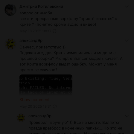
Дмитрий Котилевский
вопрос от ньюба
все эти прекрасные воркфлоу "пристёгиваются" к
Крите ? (понятно кроме аудио и видео)
May 18 2025 18:37
александЭр
Санчес, приветствую ))
Подскажите, для Криты изменились ли модели с
прошлой сборки? Prompt enhancer модель качает. А
вот Крита воркфлоу выдат ошибку. Может у меня
просто вс скачано?
Show comment
May 20 2025 18:31
александЭр
Проверил "вручную" )) Все на месте. Валяется
правда вразброс в конечных папках....Но это не
страшно, главное на месте. И сразу ясно что это