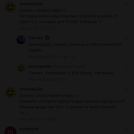
александЭр
Санчес, приветствую ))
Не подскажите куда локально ложатся модели от
qwen 2.5, которые для Prompt Enhancer ?
May 23 2025 15:19
Санчес
александЭр, привет, должны в папку models\llm
падать
May 23 2025 20:43
1
александЭр
Replying to
Санчес
Санчес, благодарю )) Всё верно, там были.
May 24 2025 22:37
александЭр
Санчес, снова приветствую ))
Скажите, а в Крите присутствует remove background?
Раньше вроде как был, а сейчас не вижу почему-
то.....
May 26 2025 14:38
margosaw