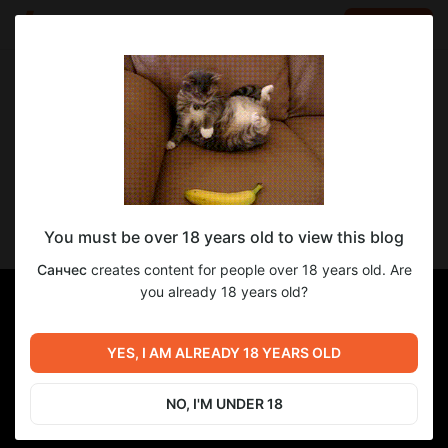
LOG IN
EN
Go to blog
Санчес
Apr 29 2025 17:34
SUBSCRIBE
p078 Новый ComfyUI v11 и новые крутые
You must be over 18 years old to view this blog
Workflow
Санчес
creates content for people over 18 years old. Are
you already 18 years old?
YES, I AM ALREADY 18 YEARS OLD
NO, I'M UNDER 18