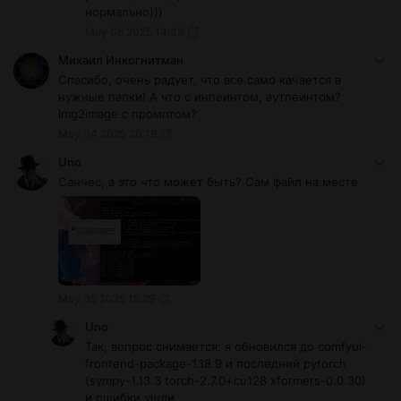
нормально)))
May 06 2025 14:33
Михаил Инкогнитман
Спасибо, очень радует, что все само качается в
нужные папки! А что с инпеинтом, аутпеинтом?
Img2image с промптом?
May 04 2025 20:19
Uno
Санчес, а это что может быть? Сам файл на месте
May 05 2025 18:29
Uno
Так, вопрос снимается: я обновился до comfyui-
frontend-package-1.18.9 и последний pytorch
(sympy-1.13.3 torch-2.7.0+cu128 xformers-0.0.30)
и ошибки ушли