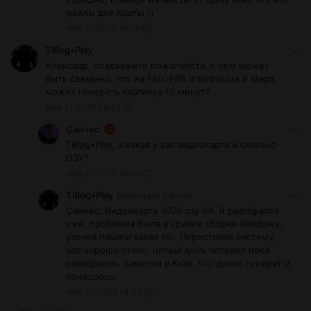
файлы для Криты ))
May 21 2025 16:28
TiRog•Play
Алексадр, подскажите пожалуйста, с чем может
быть связанно, что на Flux-FP8 и turboLora 8 steps,
может генерить картинку 10 минут?
May 21 2025 06:42
Санчес
TiRog•Play, а какая у вас видеокарта и сколько
ОЗУ?
May 21 2025 19:59
TiRog•Play
Replying to
Санчес
Санчес, Видеокарта 4070 озу 64. Я разобрался
уже, проблема была в кривой сборке Windows,
утечка памяти какая то.. Переставил систему,
все хорошо стало, целый день потерял пока
разобрался. Заметил в Krite, что долго генерит и
понеслось.
May 22 2025 14:37