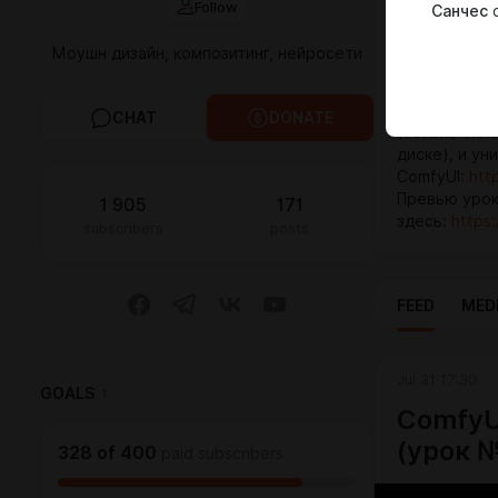
Follow
Санчес
c
эффектов, а
Здесь в уют
Моушн дизайн, композитинг, нейросети
Davinci Reso
проектов и 
вы можете
с
CHAT
DONATE
(Только Wind
диске), и ун
ComfyUI:
htt
Превью урок
1 905
171
здесь:
https:
subscribers
posts
FEED
MED
Jul 31 17:30
GOALS
1
ComfyU
(урок 
328
of
400
paid subscribers