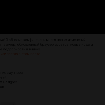
ья! Я обновил комфи, очень много новых изменений,
 лаунчер, обновленный браузер ассетов, новые ноды и
се подробности в видео!
как всегда в этом посте
ние лаунчера
paint
m Designer
Gen