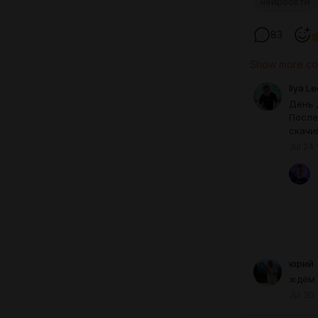
нейросети
83
Show more c
Ilya L
День 
После
скачи
Jul 24 
юрий
ждём 
Jul 30