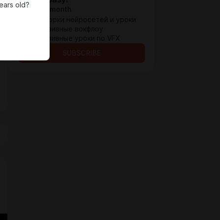
ears old?
$6.4 per month
- Мои сборки нейросетей и уроки
- Эксклюзивные вокфлоу
- Эксклюзивные уроки по VFX
SUBSCRIBE