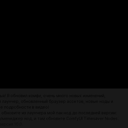
ья! Я обновил комфи, очень много новых изменений,
 лаунчер, обновленный браузер ассетов, новые ноды и
се подробности в видео!
 обновите из лаунчера мой пак нод до последней версии:
/менеджер нод, и там обновите ComfyUI Timesaver Nodes.
ерсия 10.0.