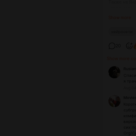
Также на Ян
использован
теме: как ус
Show more
как находить
Сама сборка 
нейросети
0:00
Начало
0:09
Обновле
6:35
Lama Cl
20
7:22
SAM Vid
Show more c
Rusla
Спаси
я трач
Aug 04
Movies
Корот
субгр
комфи
верси
сих п
Org/Co