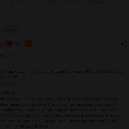
декс.Диск я постепенно буду выкладывать уроки по
ию ComfyUI для начинающих. Сейчас там уже есть уроки по
танавливать сборку, как открывать и использовать workflow,
 модели, как находить лоры и применять их.
как всегда в этом посте
comfyui
ние лаунчера
eanup
16
eo Mask
omments
n
бо Александр - это реально самые лучшие 500 рублей которые
у в месяц!
 18:02
2
 & Music
кий вопрос - в этой версии можно превью самплера внутри
афа промоутить наружу? Просто я с последними апдетами
 намучался - там не только саму папку откатывать нужно на
ю 0.2.8, но и python тоже из бекапа восстанавливать.. И это до
ор в основной ветке не исправили - https://github.com/Comfy-
mfyUI_frontend/pull/14551