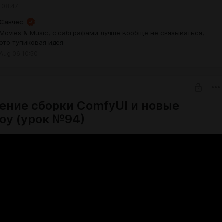
 08:47
Санчес
Movies & Music, с сабграфами лучше вообще не связываться,
это тупиковая идея
Aug 06 10:50
ение сборки ComfyUI и новые
оу (урок №94)