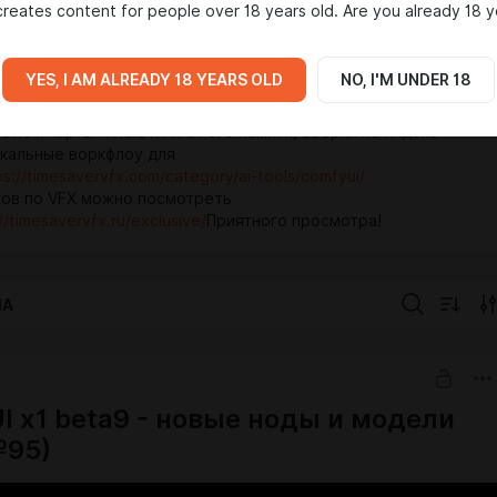
reates content for people over 18 years old. Are you already 18 y
 также использование нейросетей для графики и монтажа.
ной обстановке вас ждут уроки по работе с нейросетями и
lve Fusion, моушн-дизайн, кеинг, композитинг, исходники
YES, I AM ALREADY 18 YEARS OLD
NO, I'M UNDER 18
самое главное много эксклюзивного контента! И также здесь
качать мои сборки
нейросетей для работы с видео и фото
ows и карты NVidia RTX от 8гб памяти, сборки на яндекс
икальные воркфлоу для
ps://timesavervfx.com/category/ai-tools/comfyui/
ов по VFX можно посмотреть
//timesavervfx.ru/exclusive/
Приятного просмотра!
IA
I x1 beta9 - новые ноды и модели
№95)