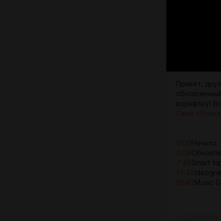
Привет, друз
обновленный
воркфлоу! В
Сама сборка 
0:00
Начало
0:08
Обновле
7:48
Smart In
15:48
Ideogra
23:42
Music 