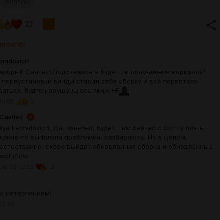
comfyui
22
omments
eonidovich
добрый Санчес! Подскажите а будет ли обновление воркфлоу?
 переустановки винды ставил себе сборку и всё перестало
ваться, будто нарушены ссылки к HF
10:05
2
Санчес
Ilya Leonidovich, Да, конечно, будет. Там сейчас с Comfy опять
какие-то выползли проблемки, разбираюсь. Но в целом,
естественно, скоро выйдет обновлённая сборка и обновлённые
workflow.
Jul 29 13:26
3
с нетерпением!
 12:49