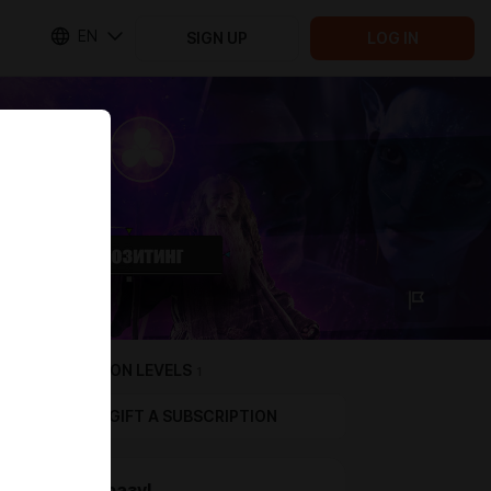
EN
SIGN UP
LOG IN
SUBSCRIPTION LEVELS
1
GIFT A SUBSCRIPTION
Всё и сразу!