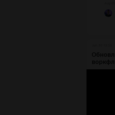
Aug 05
Jun 30 13:55
Обновл
воркфл