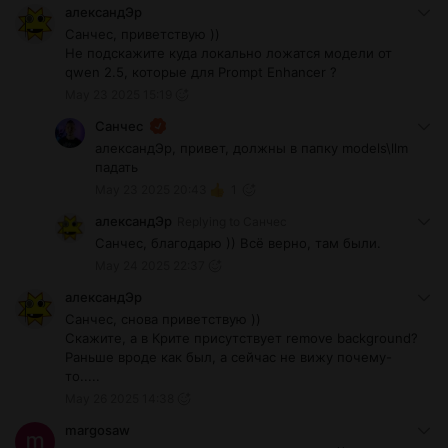
александЭр
Санчес, приветствую ))
Не подскажите куда локально ложатся модели от
qwen 2.5, которые для Prompt Enhancer ?
May 23 2025 15:19
Санчес
александЭр, привет, должны в папку models\llm
падать
May 23 2025 20:43
1
александЭр
Replying to
Санчес
Санчес, благодарю )) Всё верно, там были.
May 24 2025 22:37
александЭр
Санчес, снова приветствую ))
Скажите, а в Крите присутствует remove background?
Раньше вроде как был, а сейчас не вижу почему-
то.....
May 26 2025 14:38
margosaw