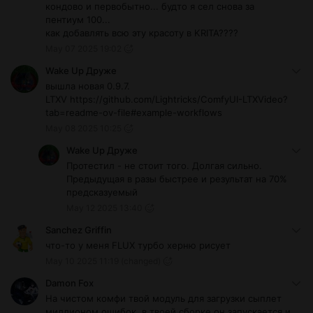
кондово и первобытно... будто я сел снова за
пентиум 100...
как добавлять всю эту красоту в KRITA????
May 07 2025 19:02
Wake Up Друже
вышла новая 0.9.7.
LTXV https://github.com/Lightricks/ComfyUI-LTXVideo?
tab=readme-ov-file#example-workflows
May 08 2025 10:25
Wake Up Друже
Протестил - не стоит того. Долгая сильно.
Предыдущая в разы быстрее и результат на 70%
предсказуемый
May 12 2025 13:40
Sanchez Griffin
что-то у меня FLUX турбо херню рисует
May 10 2025 11:19
(changed)
Damon Fox
На чистом комфи твой модуль для загрузки сыплет
миллионом ошибок, в твоей сборке он запускается и