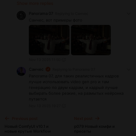
Show more replies
Panorama 07
Replying to
Санчес
Санчес, вот примеры фото
Nov 13 2025 11:50
Санчес
Replying to
Panorama 07
Panorama 07, для таких реалистичных кадров
лучше использовать video gen pro и там
генерацию по двум кадрам, и кадрый лучше
выбирать более резкие, на размытых нейронка
путается
Nov 13 2025 19:27
Previous post
Next post
Новый ComfyUI v10.1 и
p079 Новый комфи и
новые крутые Workflow
пресеты