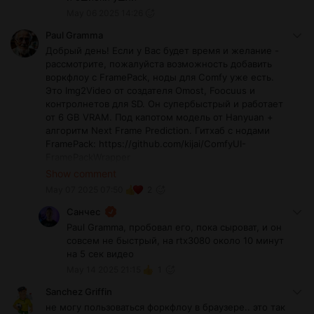
May 06 2025 14:26
Paul Gramma
Добрый день! Если у Вас будет время и желание -
рассмотрите, пожалуйста возможность добавить
воркфлоу с FramePack, ноды для Comfy уже есть.
Это Img2Video от создателя Omost, Foocuus и
контролнетов для SD. Он супербыстрый и работает
от 6 GB VRAM. Под капотом модель от Hanyuan +
алгоритм Next Frame Prediction. Гитхаб с нодами
FramePack: https://github.com/kijai/ComfyUI-
FramePackWrapper
Оригинальный FramePack от
Show comment
создателя: https://github.com/lllyasviel/FramePack
May 07 2025 07:50
2
Санчес
Paul Gramma, пробовал его, пока сыроват, и он
совсем не быстрый, на rtx3080 около 10 минут
на 5 сек видео
May 14 2025 21:15
1
Sanchez Griffin
не могу пользоваться форкфлоу в браузере.. это так