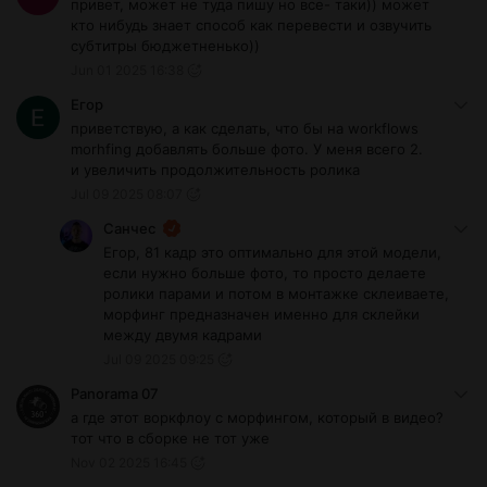
привет, может не туда пишу но все- таки)) может
кто нибудь знает способ как перевести и озвучить
субтитры бюджетненько))
Jun 01 2025 16:38
Егор
приветствую, а как сделать, что бы на workflows
morhfing добавлять больше фото. У меня всего 2.
и увеличить продолжительность ролика
Jul 09 2025 08:07
Санчес
Егор, 81 кадр это оптимально для этой модели,
если нужно больше фото, то просто делаете
ролики парами и потом в монтажке склеиваете,
морфинг предназначен именно для склейки
между двумя кадрами
Jul 09 2025 09:25
Panorama 07
а где этот воркфлоу с морфингом, который в видео?
тот что в сборке не тот уже
Nov 02 2025 16:45