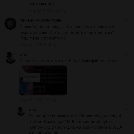
нормально)))
May 06 2025 14:33
Михаил Инкогнитман
Спасибо, очень радует, что все само качается в
нужные папки! А что с инпеинтом, аутпеинтом?
Img2image с промптом?
May 04 2025 20:19
Uno
Санчес, а это что может быть? Сам файл на месте
May 05 2025 18:29
Uno
Так, вопрос снимается: я обновился до comfyui-
frontend-package-1.18.9 и последний pytorch
(sympy-1.13.3 torch-2.7.0+cu128 xformers-0.0.30)
и ошибки ушли