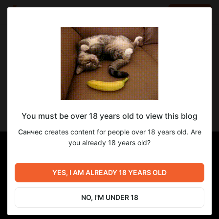
LOG IN
EN
Go to blog
Санчес
Apr 29 2025 17:34
SUBSCRIBE
p078 Новый ComfyUI v11 и новые крутые
You must be over 18 years old to view this blog
Workflow
Санчес
creates content for people over 18 years old. Are
you already 18 years old?
YES, I AM ALREADY 18 YEARS OLD
NO, I'M UNDER 18