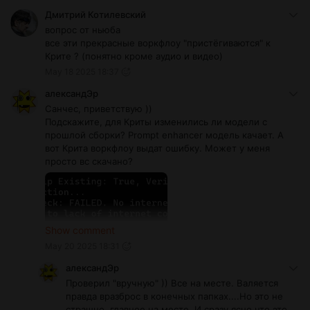
Дмитрий Котилевский
вопрос от ньюба
все эти прекрасные воркфлоу "пристёгиваются" к
Крите ? (понятно кроме аудио и видео)
May 18 2025 18:37
александЭр
Санчес, приветствую ))
Подскажите, для Криты изменились ли модели с
прошлой сборки? Prompt enhancer модель качает. А
вот Крита воркфлоу выдат ошибку. Может у меня
просто вс скачано?
Show comment
May 20 2025 18:31
александЭр
Проверил "вручную" )) Все на месте. Валяется
правда вразброс в конечных папках....Но это не
страшно, главное на месте. И сразу ясно что это