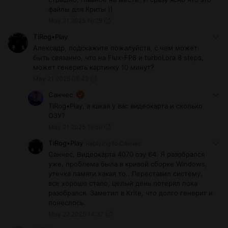
файлы для Криты ))
May 21 2025 16:28
TiRog•Play
Алексадр, подскажите пожалуйста, с чем может
быть связанно, что на Flux-FP8 и turboLora 8 steps,
может генерить картинку 10 минут?
May 21 2025 06:42
Санчес
TiRog•Play, а какая у вас видеокарта и сколько
ОЗУ?
May 21 2025 19:59
TiRog•Play
Replying to
Санчес
Санчес, Видеокарта 4070 озу 64. Я разобрался
уже, проблема была в кривой сборке Windows,
утечка памяти какая то.. Переставил систему,
все хорошо стало, целый день потерял пока
разобрался. Заметил в Krite, что долго генерит и
понеслось.
May 22 2025 14:37