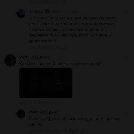
May 16 2025 19:22
Санчес
Replying to
Uno
Uno PuntoZero, так им чем больше клиентов
тем лучше, они точно не на комфи смотрят,
комфи и вообще локальные модели это
нишевеая тема, свобода для продвинутых
фриленсеров)
May 16 2025 21:46
Wake Up Друже
Крайняя сборка. Ошибка загрузки стилей.
May 18 2025 16:52
Wake Up Друже
Wake Up Друже, обратился к gpt тот исправил
ошибку
May 18 2025 17:34
(changed)