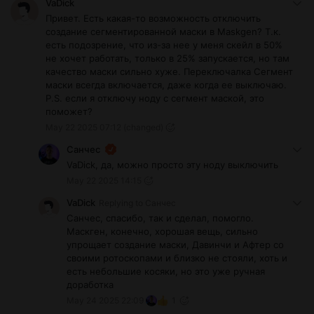
VaDick
Привет. Есть какая-то возможность отключить
создание сегментированной маски в Maskgen? Т.к.
есть подозрение, что из-за нее у меня скейл в 50%
не хочет работать, только в 25% запускается, но там
качество маски сильно хуже. Переключалка Сегмент
маски всегда включается, даже когда ее выключаю.
P.S. если я отключу ноду с сегмент маской, это
поможет?
May 22 2025 07:12
(changed)
Санчес
VaDick, да, можно просто эту ноду выключить
May 22 2025 14:15
VaDick
Replying to
Санчес
Санчес, спасибо, так и сделал, помогло.
Маскген, конечно, хорошая вещь, сильно
упрощает создание маски, Давинчи и Афтер со
своими ротоскопами и близко не стояли, хоть и
есть небольшие косяки, но это уже ручная
доработка
May 24 2025 22:09
1