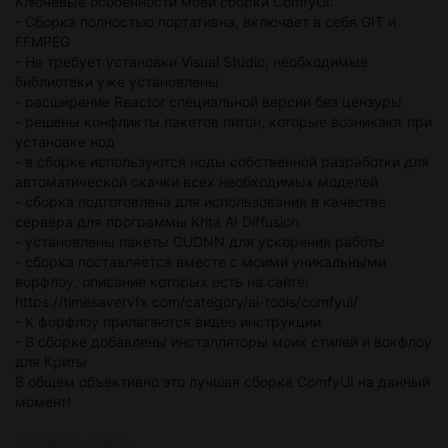
Ключевые особенности моей сборки ComfyUI:
- Сборка полностью портативна, включает в себя GIT и
FFMPEG
- Не требует установки Visual Studio, необходимые
библиотеки уже установлены
- расширение Reactor специальной версии без цензуры
- решены конфликты пакетов питон, которые возникают при
установке нод
- в сборке используются ноды собственной разработки для
автоматической скачки всех необходимых моделей
- сборка подготовлена для использования в качестве
сервера для программы Krita AI Diffusion
- установлены пакеты CUDNN для ускорения работы
- сборка поставляется вместе с моими уникальными
ворфлоу, описание которых есть на сайте:
https://timesavervfx.com/category/ai-tools/comfyui/
- К форфлоу прилагаются видео инструкции
- В сборке добавлены инсталляторы моих стилей и вокфлоу
для Криты
В общем объективно это лучшая сборка ComfyUI на данный
момент!