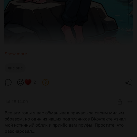
Show more
лис рис
Сидишь на камне посреди реки, смотришь на поплавок,
2
слушаешь воду и мир замирает.
А то, что кеды уплыли, так это просто река решила взять их
в аренду на время.
Jul 28 14:00
Все эти годы я вас обманывал прячась за своим милым
образом, но один из наших подписчиков ВКонтакте узнал
мой истинный облик и принёс вам пруфы. Простите, что
разочаровал...