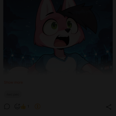
Show more
лис рис
1