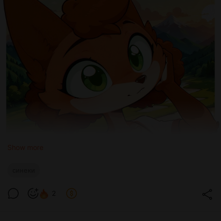
Show more
синеки
2