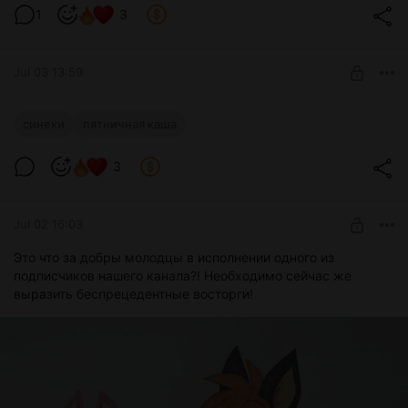
1
3
Jul 03 13:59
Пятничная каша от Нервного
синеки
пятничная каша
Немного прелестной Синеки под конец недели никогда не
Level required:
помешает!
3
Работяги
SUBSCRIBE
Jul 02 16:03
Это что за добры молодцы в исполнении одного из
подписчиков нашего канала?! Необходимо сейчас же
выразить беспрецедентные восторги!