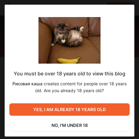
LOG IN
EN
Follow
You must be over 18 years old to view this blog
Рисовая каша
Рисовая каша
creates content for people over 18 years
Рис - игролис!
old. Are you already 18 years old?
384
subscribers
357
posts
YES, I AM ALREADY 18 YEARS OLD
NO, I'M UNDER 18
SUBSCRIBE