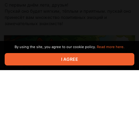
С первым днём лета, друзья!
Пускай оно будет мягким, тёплым и приятным. пускай оно
принесёт вам множество позитивных эмоций и
замечательных знакомств!
By using the site, you agree to our cookie policy.
Read more here.
I AGREE