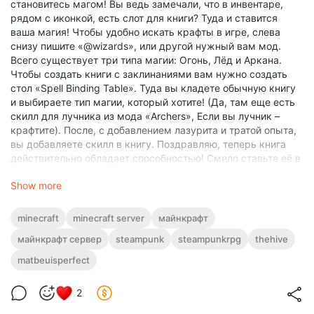
становитесь магом! Вы ведь замечали, что в инвентаре,
рядом с иконкой, есть слот для книги? Туда и ставится
ваша магия! Чтобы удобно искать крафты в игре, слева
снизу пишите «@wizards», или другой нужный вам мод.
Всего существует три типа магии: Огонь, Лёд и Аркана.
Чтобы создать книги с заклинаниями вам нужно создать
стол «Spell Binding Table». Туда вы кладете обычную книгу
и выбираете тип магии, который хотите! (Да, там еще есть
скилл для лучника из мода «Archers», Если вы лучник –
крафтите). После, с добавлением лазурита и тратой опыта,
вы добавляете скилл в книгу. Поздравляю, теперь книга
действительно обладает способностью! Смело ставьте её в
слот для книги. Для того, чтобы ее использовать нужно
Show more
сделать 2 вещи: в Настройках-Управление-Назначение
клавиш, найти Spell Engine и забиндить себе кнопку «Spell
Hotbar Slot 1» на кнопку, которая не используется (я
minecraft
minecraft server
майнкрафт
забиндил на «Caps Lock»). Второе, вам нужно оружие по
майнкрафт сервер
steampunk
steampunkrpg
thehive
типу «Orb» или «Staff», не обязательно того типа магии,
который вы скрафтили, но тогда вам не будет даваться
matbeuisperfect
бонуса урона. И теперь вы можете колдовать на кнопку,
которую поставили!
2
👉Изначально, мне казалось, что урона мало. Но на самом
деле, вы добавляете армор нужного типа (для магии