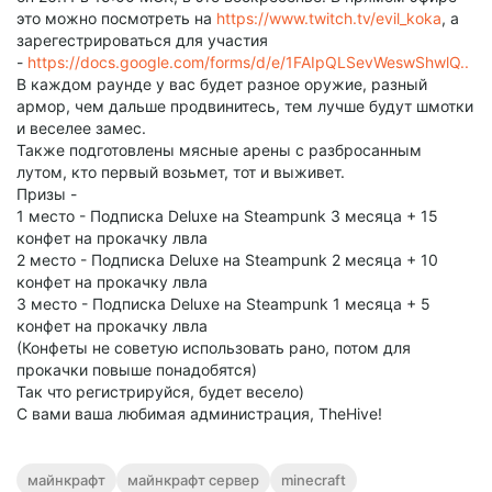
это можно посмотреть на
https://www.twitch.tv/evil_koka
, а
зарегестрироваться для участия
-
https://docs.google.com/forms/d/e/1FAIpQLSevWeswShwlQ..
В каждом раунде у вас будет разное оружие, разный
армор, чем дальше продвинитесь, тем лучше будут шмотки
и веселее замес.
Также подготовлены мясные арены с разбросанным
лутом, кто первый возьмет, тот и выживет.
Призы -
1 место - Подписка Deluxe на Steampunk 3 месяца + 15
конфет на прокачку лвла
2 место - Подписка Deluxe на Steampunk 2 месяца + 10
конфет на прокачку лвла
3 место - Подписка Deluxe на Steampunk 1 месяца + 5
конфет на прокачку лвла
(Конфеты не советую использовать рано, потом для
прокачки повыше понадобятся)
Так что регистрируйся, будет весело)
С вами ваша любимая администрация, TheHive!
майнкрафт
майнкрафт сервер
minecraft