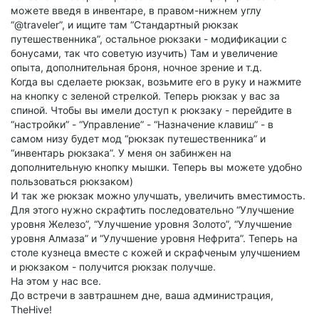
можете введя в инвентаре, в правом-нижнем углу
“@traveler”, и ищите там “Стандартный рюкзак
путешественника”, остальное рюкзаки - модификации с
бонусами, так что советую изучить) Там и увеличение
опыта, дополнительная броня, ночное зрение и т.д.
Когда вы сделаете рюкзак, возьмите его в руку и нажмите
на кнопку с зеленой стрелкой. Теперь рюкзак у вас за
спиной. Чтобы вы имели доступ к рюкзаку - перейдите в
“настройки” - “Управление” - “Назначение клавиш” - в
самом низу будет мод “рюкзак путешественника” и
“инвентарь рюкзака”. У меня он забинжен на
дополнительную кнопку мышки. Теперь вы можете удобно
пользоваться рюкзаком)
И так же рюкзак можно улучшать, увеличить вместимость.
Для этого нужно скрафтить последовательно “Улучшение
уровня Железо”, “Улучшение уровня Золото”, “Улучшение
уровня Алмаза” и “Улучшение уровня Нефрита”. Теперь на
столе кузнеца вместе с кожей и скрафченым улучшением
и рюкзаком - получится рюкзак получше.
На этом у нас все.
До встречи в завтрашнем дне, ваша администрация,
TheHive!