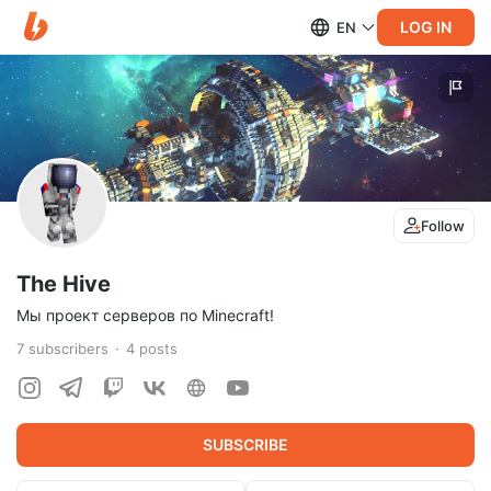
LOG IN
EN
Follow
The Hive
Мы проект серверов по Minecraft!
7
subscribers
4
posts
SUBSCRIBE