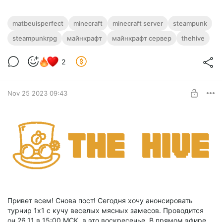
matbeuisperfect
minecraft
minecraft server
steampunk
steampunkrpg
майнкрафт
майнкрафт сервер
thehive
2
Nov 25 2023 09:43
Привет всем! Снова пост! Сегодня хочу анонсировать
турнир 1х1 с кучу веселых мясных замесов. Проводится
он 26.11 в 15:00 МСК, в это воскресенье. В прямом эфире