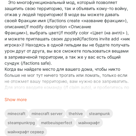
Это многофункциональный мод, который позволяет
защитить свою территорию, так и объявить кому-то войну,
отжав у людей территорию! В моде вы можете давать
своей Фракции имя (/factions create <название фракции>),
описание(/f modify description <Описание
Фракции>), выбрать цвет(/f modify color <Цвет (на англ)> ),
и можете приглашать своих друзей(/factions invite add <ник
игрока>)! Находясь в одной гильдии вы не будете получать
урон друг от друга, вы все сможете пользоваться вещами
в заприваченой территории, а так же у вас есть общий
сундук (/factions safe).
Когда вы найдете место для вашего дома, чтобы никто
больше не мог тут ничего трогать или ломать, только если
не отожмет вашу территорию, вам нужно все заприватить.
Для этого вводите команду (/f claim auto), и пробегитесь по
вашей территории. ОЧЕНЬ важно, не переусердствуйте,
ведь сила вашей фракции не безгранична, проверить все ли
Show more
ок по силе можно будет командой (/factions info <название
вашей фракции>. Там будет три цифры через “/” Ваша
minecraft
minecraft server
thehive
steampunk
текущая сила/Сила вашего привата/Максимальная сила
steampunkrpg
matbeuisperfect
майнкрафт
привата. Главное, чтобы средняя цифра не превышала
вашу силу привата, и все будет хорошо). Посмотреть, что
майнкрафт сервер
вы точно все заприватили (/facions map), покажет