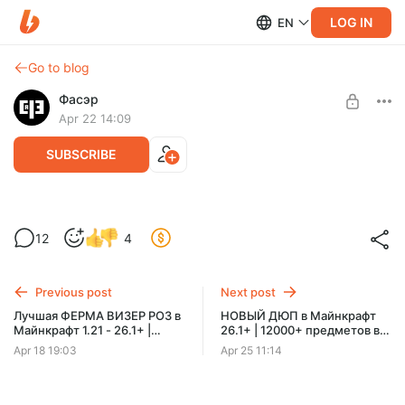
LOG IN
EN
Go to blog
Фасэр
Apr 22 14:09
SUBSCRIBE
ФЕРМА ЖЕЛЕЗА на ПОРТАЛАХ в
12
4
Майнкрафт 1.21.6 - 26.1+ | 3700+
Level required:
слитков железа в час
Из Флектона
Previous post
Next post
SUBSCRIBE
Лучшая ФЕРМА ВИЗЕР РОЗ в
НОВЫЙ ДЮП в Майнкрафт
Майнкрафт 1.21 - 26.1+ |
26.1+ | 12000+ предметов в
15000+ визер-роз в час
час
Apr 18 19:03
Apr 25 11:14