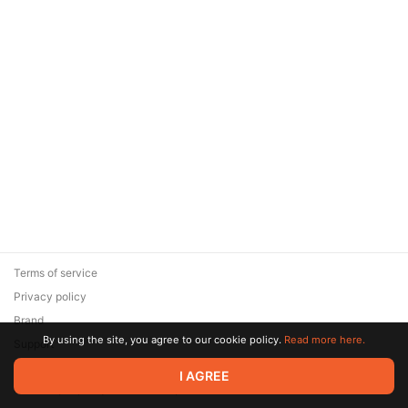
Terms of service
Privacy policy
Brand
By using the site, you agree to our cookie policy.
Read more here.
Support
© 2026 Zaya Solutions Limited. All rights reserved. All trademarks
I AGREE
are the property of their respective owners.